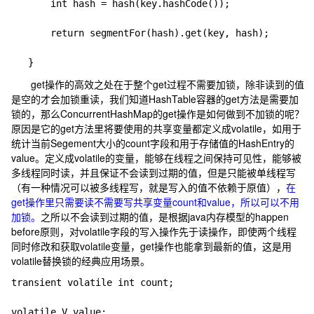
       int hash = hash(key.hashCode());

       return segmentFor(hash).get(key, hash);

get操作的高效之处在于整个get过程不需要加锁，除非读到的值
是空的才会加锁重读，我们知道HashTable容器的get方法是需要加
锁的，那么ConcurrentHashMap的get操作是如何做到不加锁的呢？
原因是它的get方法里将要使用的共享变量都定义成volatile，如用于
统计当前Segement大小的count字段和用于存储值的HashEntry的
value。定义成volatile的变量，能够在线程之间保持可见性，能够被
多线程同时读，并且保证不会读到过期的值，但是只能被单线程写
（有一种情况可以被多线程写，就是写入的值不依赖于原值），
在
get操作里只需要读不需要写共享变量count和value，所以可以不用
加锁。
之所以不会读到过期的值，是根据java内存模型的happen
before原则，对volatile字段的写入操作先于读操作，即使两个线程
同时修改和获取volatile变量，get操作也能拿到最新的值，这是用
volatile替换锁的经典应用场景。
transient volatile int count;
