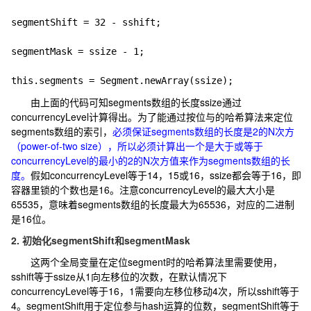
segmentShift = 32 - sshift;

segmentMask = ssize - 1;

由上面的代码可知segments数组的长度ssize通过
concurrencyLevel计算得出。为了能通过按位与的哈希算法来定位
segments数组的索引，
必须保证segments数组的长度是2的N次方
（power-of-two size），所以必须计算出一个是大于或等于
concurrencyLevel的最小的2的N次方值来作为segments数组的长
度。
假如concurrencyLevel等于14，15或16，ssize都会等于16，即
容器里锁的个数也是16。注意concurrencyLevel的最大大小是
65535，意味着segments数组的长度最大为65536，对应的二进制
是16位。
2.
初始化segmentShift和segmentMask
这两个全局变量在定位segment时的哈希算法里需要使用，
sshift等于ssize从1向左移位的次数，在默认情况下
concurrencyLevel等于16，1需要向左移位移动4次，所以sshift等于
4。segmentShift用于定位参与hash运算的位数，segmentShift等于