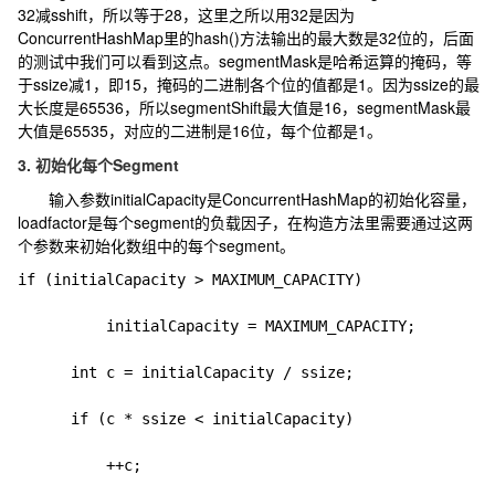
32减sshift，所以等于28，这里之所以用32是因为
ConcurrentHashMap里的hash()方法输出的最大数是32位的，后面
的测试中我们可以看到这点。segmentMask是哈希运算的掩码，等
于ssize减1，即15，掩码的二进制各个位的值都是1。因为ssize的最
大长度是65536，所以segmentShift最大值是16，segmentMask最
大值是65535，对应的二进制是16位，每个位都是1。
3. 初始化每个Segment
输入参数initialCapacity是ConcurrentHashMap的初始化容量，
loadfactor是每个segment的负载因子，在构造方法里需要通过这两
个参数来初始化数组中的每个segment。
if (initialCapacity > MAXIMUM_CAPACITY)

          initialCapacity = MAXIMUM_CAPACITY;

      int c = initialCapacity / ssize;

      if (c * ssize < initialCapacity)

          ++c;
