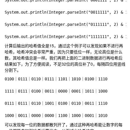
System.out.println(Integer.parseInt("0001111", 2) & 15
System.out.println(Integer.parseInt("0011111", 2) & 15
System.out.println(Integer.parseInt("0111111", 2) & 15
计算后输出的哈希值全是15，通过这个例子可以发现如果不进行再
哈希，哈希冲突会非常严重，因为只要低位一样，无论高位是什么
数，其哈希值总是一样。我们再把上面的二进制数据进行再哈希后
结果如下，为了方便阅读，不足32位的高位补了0，每隔四位用竖线
分割下。
0100｜0111｜0110｜0111｜1101｜1010｜0100｜1110

1111｜0111｜0100｜0011｜0000｜0001｜1011｜1000

0111｜0111｜0110｜1001｜0100｜0110｜0011｜1110

可以发现每一位的数据都散列开了，通过这种再哈希能让数字的每