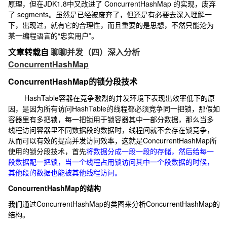
原理，但在JDK1.8中又改进了 ConcurrentHashMap 的实现，废弃
了 segments。虽然是已经被废弃了，但还是有必要去深入理解一
下，出现过，就有它的合理性，而且重要的是思想，不然只能沦为
某一编程语言的“忠实用户”。
文章转载自
聊聊并发（四）深入分析
ConcurrentHashMap
ConcurrentHashMap的锁分段技术
HashTable容器在竞争激烈的并发环境下表现出效率低下的原
因，是因为所有访问HashTable的线程都必须竞争同一把锁，那假如
容器里有多把锁，每一把锁用于锁容器其中一部分数据，那么当多
线程访问容器里不同数据段的数据时，线程间就不会存在锁竞争，
从而可以有效的提高并发访问效率，这就是ConcurrentHashMap所
使用的锁分段技术，首先
将数据分成一段一段的存储，然后给每一
段数据配一把锁，当一个线程占用锁访问其中一个段数据的时候，
其他段的数据也能被其他线程访问。
ConcurrentHashMap的结构
我们通过ConcurrentHashMap的类图来分析ConcurrentHashMap的
结构。