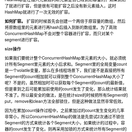
了就进行扩容，但是很有可能扩容之后没有新元素插入，这时
HashMap就进行了一次无效的扩容。
如何扩容。
扩容的时候首先会创建一个两倍于原容量的数组，然后
将原数组里的元素进行再hash后插入到新的数组里。为了高效
ConcurrentHashMap不会对整个容器进行扩容，而只对某个
segment进行扩容。
size操作
如果我们要统计整个ConcurrentHashMap里元素的大小，就必须统
计所有Segment里元素的大小后求和。Segment里的全局变量count
是一个volatile变量，那么在多线程场景下，我们是不是直接把所有
Segment的count相加就可以得到整个ConcurrentHashMap大小了
呢？不是的，虽然相加时可以获取每个Segment的count的最新值，
但是拿到之后可能累加前使用的count发生了变化，那么统计结果就
不准了。所以最安全的做法，是在统计size的时候把所有Segment的
put，remove和clean方法全部锁住，但是这种做法显然非常低效。
因为在累加count操作过程中，之前累加过的count发生变化的几率
非常小，所以ConcurrentHashMap的做法是先尝试2次通过不锁住
Segment的方式来统计各个Segment大小，如果统计的过程中，容
器的count发生了变化，则再采用加锁的方式来统计所有Segment的