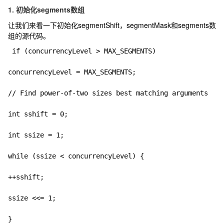
1. 初始化segments数组
让我们来看一下初始化segmentShift，segmentMask和segments数
组的源代码。
 if (concurrencyLevel > MAX_SEGMENTS)

concurrencyLevel = MAX_SEGMENTS;

// Find power-of-two sizes best matching arguments

int sshift = 0;

int ssize = 1;

while (ssize < concurrencyLevel) {

++sshift;

ssize <<= 1;

}
