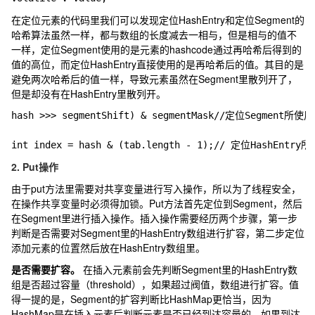
在定位元素的代码里我们可以发现定位HashEntry和定位Segment的
哈希算法虽然一样，都与数组的长度减去一相与，但是相与的值不
一样，定位Segment使用的是元素的hashcode通过再哈希后得到的
值的高位，而定位HashEntry直接使用的是再哈希后的值。其目的是
避免两次哈希后的值一样，导致元素虽然在Segment里散列开了，
但是却没有在HashEntry里散列开。
hash >>> segmentShift) & segmentMask//定位Segment所使
2. Put操作
由于put方法里需要对共享变量进行写入操作，所以为了线程安全，
在操作共享变量时必须得加锁。Put方法首先定位到Segment，然后
在Segment里进行插入操作。插入操作需要经历两个步骤，第一步
判断是否需要对Segment里的HashEntry数组进行扩容，第二步定位
添加元素的位置然后放在HashEntry数组里。
是否需要扩容。
在插入元素前会先判断Segment里的HashEntry数
组是否超过容量（threshold），如果超过阀值，数组进行扩容。值
得一提的是，Segment的扩容判断比HashMap更恰当，因为
HashMap是在插入元素后判断元素是否已经到达容量的，如果到达