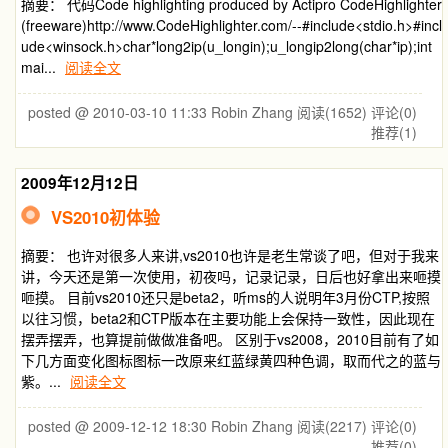
摘要： 代码Code highlighting produced by Actipro CodeHighlighter
(freeware)http://www.CodeHighlighter.com/--#include<stdio.h>#incl
ude<winsock.h>char*long2ip(u_longin);u_longip2long(char*ip);int
mai...
阅读全文
posted @ 2010-03-10 11:33 Robin Zhang
阅读(1652)
评论(0)
推荐(1)
2009年12月12日
VS2010初体验
摘要： 也许对很多人来讲,vs2010也许是老生常谈了吧，但对于我来
讲，今天还是第一次使用，初夜吗，记录记录，日后也好拿出来咂摸
咂摸。 目前vs2010还只是beta2，听ms的人说明年3月份CTP,按照
以往习惯，beta2和CTP版本在主要功能上会保持一致性，因此现在
摆弄摆弄，也算提前做做准备吧。 区别于vs2008，2010目前有了如
下几方面变化图标图标一改原来红蓝绿黄四种色调，取而代之的蓝与
紫。...
阅读全文
posted @ 2009-12-12 18:30 Robin Zhang
阅读(2217)
评论(0)
推荐(0)