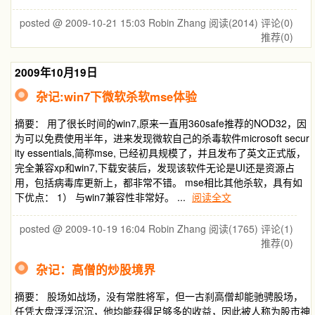
posted @ 2009-10-21 15:03 Robin Zhang
阅读(2014)
评论(0)
推荐(0)
2009年10月19日
杂记:win7下微软杀软mse体验
摘要： 用了很长时间的win7,原来一直用360safe推荐的NOD32，因
为可以免费使用半年，进来发现微软自己的杀毒软件microsoft secur
ity essentials,简称mse, 已经初具规模了，并且发布了英文正式版，
完全兼容xp和win7,下载安装后，发现该软件无论是UI还是资源占
用，包括病毒库更新上，都非常不错。 mse相比其他杀软，具有如
下优点： 1） 与win7兼容性非常好。 ...
阅读全文
posted @ 2009-10-19 16:04 Robin Zhang
阅读(1765)
评论(1)
推荐(0)
杂记：高僧的炒股境界
摘要： 股场如战场，没有常胜将军，但一古刹高僧却能驰骋股场，
任凭大盘浮浮沉沉，他均能获得足够多的收益，因此被人称为股市神