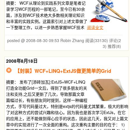
摘要：
WCF从理论到实践系列文章是笔者记
录学习WCF历程的一部笔记，至今已有30余
篇，涉及到WCF技术绝大多数相关理论知识
和丰富的实践实例。这篇索引对上述文章做了
一下整理工作，以进一步熟悉掌握WCF技术
阅读全文
posted @ 2008-08-30 09:53 Robin Zhang
阅读(33130)
评论(2
3)
推荐(8)
2008年8月18日
【封装】WCF+LINQ+ExtJS做更简单的Grid
摘要：
发布了[添砖加瓦]:ExtJS+WCF+LINQ
打造全功能Grid一文后，得到了很多朋友的关
注和支持,之后又更新了几次，导致那篇文章
篇幅过长，有些朋友同时提到，这样一种编程
方式，手写代码量过大，特别是extjs的代码量尤其繁重，极大的影响
了对这种方式的尝试兴趣和信心。因为我也是首次学习ExtJs，在它
的应用上，还不能做到得心应手的状态，因此这几天，我又对上篇文
章中的实现进行了一次全面的重构。这次重构主要的目的在于： 1)