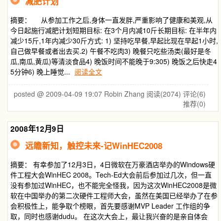
减肥计划
摘要： 从参加工作之后,身体一直发胖,严重影响了健康和美观,从
今日起施行减肥计划短期目标: 在3个月内减10斤长期目标: 在半年内
减少15斤,1年内减少30斤方式: 1) 坚持吃早餐,早起比现在早起1小时,
自己做早餐或者出去买.2) 午餐不吃肉3) 晚餐只吃些汤类(最好是冬
瓜,南瓜,黄瓜)等清淡食品4) 晚饭时间不能晚于9:305) 晚饭之后快走4
5分钟6) 晚上睡觉...
阅读全文
posted @ 2009-04-09 19:07 Robin Zhang
阅读(2074)
评论(6)
推荐(0)
2008年12月9日
远瞻新知，触控未来-记WinHEC2008
摘要： 有幸参加了12月3日，4日微软在万豪酒店举办的Windows硬
件工程大会WinHEC 2008。Tech-Ed大会前后参加过几次，但一直
没有参加过WinHEC，也不能完全怪我，因为这次WinHEC2008是微
软在中国举办的第二次硬件工程师大会，虽然在美国已经举办了在参
会积极性上，能争取个榜眼，首先要感谢MVP Leader 工作组的争
取，同时也感谢dudu。 在这次大会上，最让我兴奋的是亲自体会