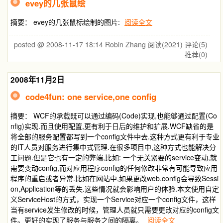
evey的几张鼠绘
摘要： evey的几张鼠标绘制的图片:
阅读全文
posted @ 2008-11-17 18:14 Robin Zhang
阅读(2021)
评论(5)
推荐(0)
2008年11月2日
code4fun: one service,one config
摘要： WCF的承载既可以通过编码(Code)实现,也能够通过配置(Co
nfig)实现.而且使用配置,更有利于日后的维护和扩展.WCF缺省的是
将全部的服务配置都写到一个config文件中去.这种方式更有利于专业
的IT人员对服务进行集中式管理.在很多项目中,这种方式也能解决分
工问题.但是它也有一定的弊端,比如: 一个无关紧要的service变动,就
需要变动config,而对应用程序config的任何修改非常有可能导致应用
程序的重启或者异常.比如在网站中,如果更改web.config会导致Sessi
on,Application等的丢失.这些情况就会影响用户的体验.本文使用自定
义ServiceHost的方式，实现一个Service对应一个config文件，这样
当有service发生修改的时候，管理人员就只需要更改对应的config文
件。更好的实现了服务与服务之间的隔离。
阅读全文