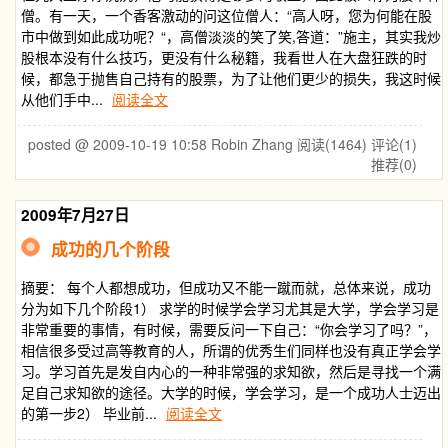
僧。有一天，一个香客激动的问这位僧人：“高人呀，您为何能在股
市中做到如此成功呢？“，高僧淡淡的笑了笑,答道：”施主，其实我炒
股根本没有什么技巧，更没有什么秘籍，我看世人在大盘狂跌的时
候，都急于抛售自己持有的股票，为了让他们更少的损失，我这时候
从他们手中...
阅读全文
posted @ 2009-10-19 10:58 Robin Zhang
阅读(1464)
评论(1)
推荐(0)
2009年7月27日
成功的几个阶段
摘要： 每个人都想成功，但成功又不能一蹴而就，总体来说，成功
分为如下几个阶段1） 求学的时候学会学习尤其是大学，学会学习是
非常重要的事情，有时候，需要反问一下自己：“你会学习了吗？”，
相信很多受过高等教育的人，所谓的优秀生们同样也没有真正学会学
习。学习首先是发自内心的一种非常强的求知欲，然后是寻找一个满
足自己求知欲的途径。大学的时候，学会学习，是一个成功人士迈出
的第一步2） 毕业前...
阅读全文