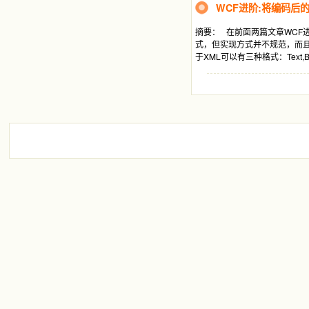
WCF进阶:将编码后
摘要： 在前面两篇文章WCF
式，但实现方式并不规范，而且使用范围
于XML可以有三种格式：Text,Bina