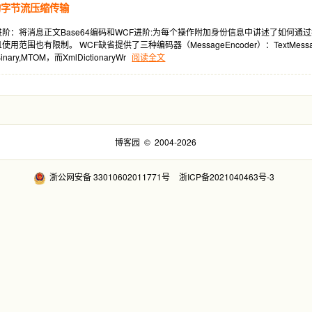
的字节流压缩传输
进阶：将消息正文Base64编码和WCF进阶:为每个操作附加身份信息中讲述了如
也有限制。 WCF缺省提供了三种编码器（MessageEncoder）：TextMessageEncod
ry,MTOM，而XmlDictionaryWr
阅读全文
博客园
© 2004-2026
浙公网安备 33010602011771号
浙ICP备2021040463号-3