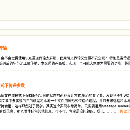
密传输
，会不会觉得使用SSL通道传输太麻烦，使用明文传输又觉得不安全呢？ 特别是当
:将编码后的字节流压缩传输，本文照葫芦画瓢，实现一个可能大家更为需要的功能，
模式下传递参数
篇博文在流模式下保持服务实例的状态的两种设计方式,细心的看了看，发现博主对W
篇文章中要实现的目的就是将本地一个文件用流形式传递给远程，并且要求远程和本地的文
持会话，这样显然过于复杂。其实这个实现非常简单，只需要运用MessageHeade
附加用户身份信息，那么附件任何其他信息，行不行，肯定是没问题的。所以。。。。
阅读