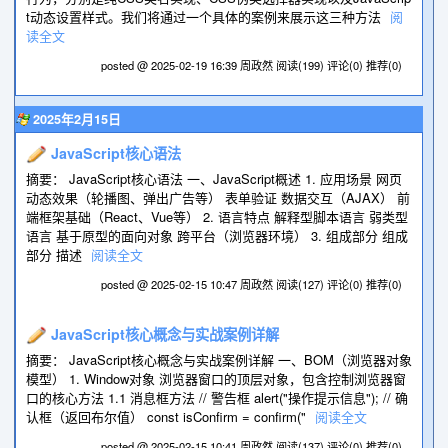
t动态设置样式。我们将通过一个具体的案例来展示这三种方法
阅
读全文
posted @ 2025-02-19 16:39 周政然
阅读(199)
评论(0)
推荐(0)
2025年2月15日
JavaScript核心语法
摘要： JavaScript核心语法 一、JavaScript概述 1. 应用场景 网页
动态效果（轮播图、弹出广告等） 表单验证 数据交互（AJAX） 前
端框架基础（React、Vue等） 2. 语言特点 解释型脚本语言 弱类型
语言 基于原型的面向对象 跨平台（浏览器环境） 3. 组成部分 组成
部分 描述
阅读全文
posted @ 2025-02-15 10:47 周政然
阅读(127)
评论(0)
推荐(0)
JavaScript核心概念与实战案例详解
摘要： JavaScript核心概念与实战案例详解 一、BOM（浏览器对象
模型） 1. Window对象 浏览器窗口的顶层对象，包含控制浏览器窗
口的核心方法 1.1 消息框方法 // 警告框 alert("操作提示信息"); // 确
认框（返回布尔值） const isConfirm = confirm("
阅读全文
posted @ 2025-02-15 10:41 周政然
阅读(137)
评论(0)
推荐(0)