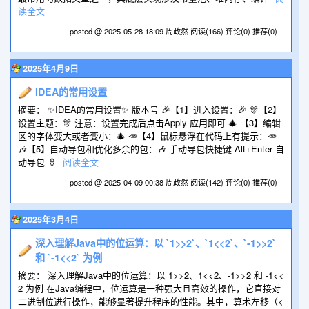
读全文
posted @ 2025-05-28 18:09 周政然
阅读(166)
评论(0)
推荐(0)
2025年4月9日
IDEA的常用设置
摘要： ✨IDEA的常用设置✨ 版本号 🎉【1】进入设置：🎉 🎊【2】
设置主题：🎊 注意：设置完成后点击Apply 应用即可 🎄 【3】编辑
区的字体变大或者变小：🎄 🥕【4】鼠标悬浮在代码上有提示：🥕
🎶【5】自动导包和优化多余的包：🎶 手动导包快捷键 Alt+Enter 自
动导包 🍦
阅读全文
posted @ 2025-04-09 00:38 周政然
阅读(142)
评论(0)
推荐(0)
2025年3月4日
深入理解Java中的位运算：以 `1>>2`、`1<<2`、`-1>>2`
和 `-1<<2` 为例
摘要： 深入理解Java中的位运算：以 1>>2、1<<2、-1>>2 和 -1<<
2 为例 在Java编程中，位运算是一种强大且高效的操作，它直接对
二进制位进行操作，能够显著提升程序的性能。其中，算术左移（<