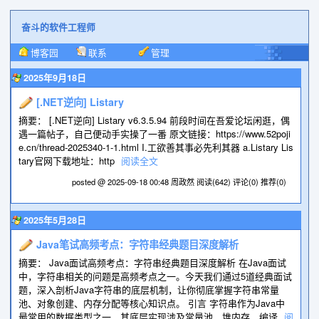
奋斗的软件工程师
博客园
联系
管理
2025年9月18日
[.NET逆向] Listary
摘要： [.NET逆向] Listary v6.3.5.94 前段时间在吾爱论坛闲逛，偶
遇一篇帖子，自己便动手实操了一番 原文链接：https://www.52poji
e.cn/thread-2025340-1-1.html I.工欲善其事必先利其器 a.Listary Lis
tary官网下载地址：http
阅读全文
posted @ 2025-09-18 00:48 周政然
阅读(642)
评论(0)
推荐(0)
2025年5月28日
Java笔试高频考点：字符串经典题目深度解析
摘要： Java面试高频考点：字符串经典题目深度解析 在Java面试
中，字符串相关的问题是高频考点之一。今天我们通过5道经典面试
题，深入剖析Java字符串的底层机制，让你彻底掌握字符串常量
池、对象创建、内存分配等核心知识点。 引言 字符串作为Java中
最常用的数据类型之一，其底层实现涉及常量池、堆内存、编译
阅