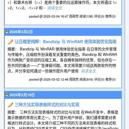
<）和算术右移（>>）是两个重要的位运算操作符。本文将通过 1>
>2、1<<2、-1>>2 和 -
阅读全文
posted @ 2025-03-04 16:47 周政然
阅读(136)
评论(0)
推荐(0)
2025年3月2日
让压缩更纯粹：Bandizip 与 WinRAR 使用体验优化指南
摘要： Bandizip 与 WinRAR 使用体验优化指南 在日常的文件管理
与传输中，压缩软件扮演着至关重要的角色。Bandizip 和 WinRAR
作为两款广受欢迎的压缩工具，各自拥有独特的优势，但也存在一
些共同的痛点——广告弹窗问题。本文将简要介绍这两款软件的特
点，并分享如何通过一些操作提升用户使用
阅读全文
posted @ 2025-03-02 12:48 周政然
阅读(816)
评论(0)
推荐(0)
2025年2月19日
三种方法实现表格样式的对比与实现
摘要： 三种方法实现表格样式的对比与实现 在Web开发中，表格是
展示数据的常用元素之一。为了提升用户体验，我们通常需要对表
格进行样式设计。本文将介绍三种不同的方法来实现表格的样式和
行为，分别是纯CSS类名实现、CSS伪类选择器实现以及JavaScrip