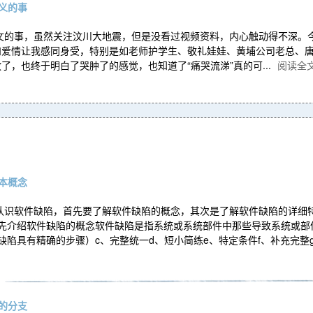
义的事
文的事，虽然关注汶川大地震，但是没看过视频资料，内心触动得不深。今
和爱情让我感同身受，特别是如老师护学生、敬礼娃娃、黄埔公司老总、
了，也终于明白了哭肿了的感觉，也知道了“痛哭流涕”真的可...
阅读全
本概念
。认识软件缺陷，首先要了解软件缺陷的概念，其次是了解软件缺陷的详细
先介绍软件缺陷的概念软件缺陷是指系统或系统部件中那些导致系统或部
缺陷具有精确的步骤）c、完整统一d、短小简练e、特定条件f、补充完整g
的分支