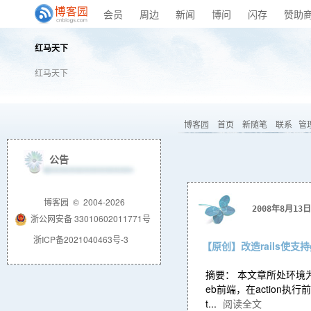
会员
周边
新闻
博问
闪存
赞助
红马天下
红马天下
博客园
首页
新随笔
联系
管
公告
博客园
© 2004-2026
2008年8月13日
浙公网安备 33010602011771号
浙ICP备2021040463号-3
【原创】改造rails使支持
摘要： 本文章所处环境为ra
eb前端，在action执行前对
t...
阅读全文