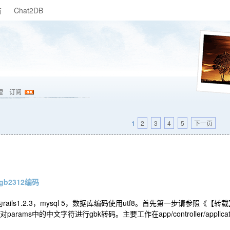
商
Chat2DB
理
订阅
1
2
3
4
5
下一页
gb2312编码
ils1.2.3，mysql 5，数据库编码使用utf8。首先第一步请参照《【转载】
params中的中文字符进行gbk转码。主要工作在app/controller/application