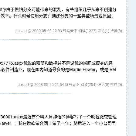
A9E2B5!768.entry由于惧怕分支可能带来的混乱，有些组织几乎从来不创建分
的效率。什么时候使用分支？创建分支的一些典型场景或原因：
posted @ 2008-05-29 22:03 红马天下
阅读(1227)
评论(1)
推荐(0)
006/08/13/1057775.aspx我说的精简和敏捷并不是说我的减肥或瘦身的经
业，现在国内知道最多的是Martin Fowler，或是IBM
posted @ 2008-05-29 21:54 红马天下
阅读(754)
评论(0)
推荐(0)
006/07/18/936001.aspx最近有个叫人月神话的博客写了一个吹嘘微软管理
Naïve！！我在微软做合同工做了一年；随后进入一个小公司里