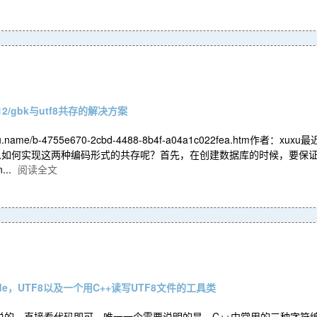
12/gbk与utf8共存的解决方案
xu.name/b-4755e670-2cbd-4488-8b4f-a04a1c022fea.ht
何实现这两种编码形式的共存呢？首先，在创建数据库的时候，要保证数据库是UTF
..
阅读全文
ode，UTF8以及一个用C++读写UTF8文件的工具类
的，直接看代码即可，唯一一个需要说明的是，C++中常用的三种字符编码：