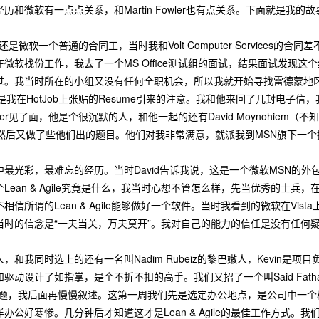
和微软有一点点关系，和Martin Fowler也有点关系。下面就是我的故
我还是微软一个普通的合同工，当时我和Volt Computer Service
微软找份工作，我去了一个MS Office测试组的面试，结果面试发现
过。我当时所在的小组又没有任何全职机会，所以我就开始寻找雷德蒙地
信，可能是我在HotJob上张贴的Resume引来的注意。我和他来回了几封电子信，
er见了面，他是个很沉默的人，和他一起的还有David Moynohiem（
，然后又做了些他们出的题目。他们对我非常满意，就派我到MSN旗下一
光彩，最难忘的经历。当时David告诉我说，这是一个微软MSN的外包项目
Lean & Agile究竟是什么，我当时心想不管怎么样，先当优秀的士兵
信所谓的Lean & Agile能够做好一个软件。当时我看到的微软在Vi
当时的信念是“一夫当关，万夫莫开”。我对自己的能力的信任是没有任何
和我同时选上的还有一名叫Nadim Rubeiz的黎巴嫩人，Kevin是项目
驱动设计了如指掌，是个不折不扣的高手。我们又招了一个叫Said Fath
一定的问题，我后面再慢慢叙述。这第一周我们先是选定办公地点，是公司中一
办公好寒惨。几分钟后才知道这才是Lean & Agile的最佳工作方式。