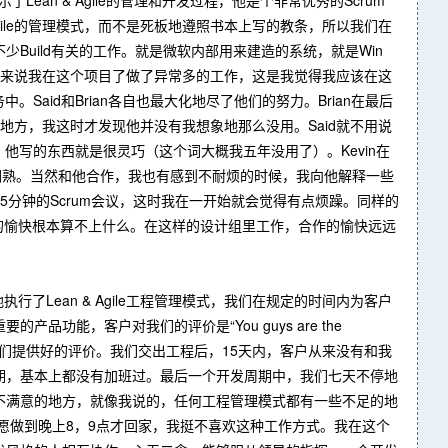
 & Agile的管理模式，而不是死板地遵照书本上写的教条，所以我们在
uild有关的工作。就是微软内部用来建造的系统，就是Win
作。总得来说我在这个项目了做了异常多的工作，这是我觉得我应该在这
aid和Brian各自也最大化地尽了他们的努力。Brian在最后
方，我这时才发现他并没有我想象地那么没用。Said就不用说
，他写的东西就是很灵巧（这个词大概我五年没用了）。Kevin在
十分娴熟。当然和他合作，我也有感到不耐烦的时候，我向他解释一些
分钟的Scrum会议，这时我在一开始就会觉得有点烦躁。同样的
小的愉快根本算不上什么。在这样的设计组里工作，合作的愉快远远
了Lean & Agile工程管理模式，我们在规定的时间内为客户
能，客户对我们的评价是“You guys are the
为我们提供好的评价。我们交出工程后，15天内，客户从来没有和我
期，基本上都没有加班过。最后一个开发周期中，我们七天不停地
不满意的地方，就像我说的，任何工程管理模式都有一些不足的地
愿做到晚上8，9点才回家，我挺不喜欢这种工作方式。我在这个