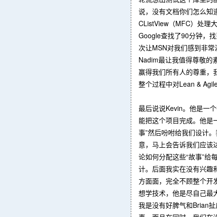
说，没有文档你们怎么知
CListView（MFC）
Google查找了90分钟
次让MSN对我们感到非
Nadim最让我值得尊敬的
赢得我们所有人的尊重，
整个过程中对Lean & 
最后说说Kevin。他是
能把这个项目完成。他是
事”然后吩咐给我们设计
意，马上会告诉我们应该
论如何分配这些“故事”给每个
计。后面我实在没有兴趣和
方面面，完全不顾整个开发
想学技术，他是尽自己最大努力
我是没有好脾气和Brian
事。而且在同时，我们在没有B