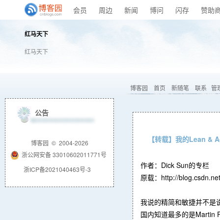
会员
周边
新闻
博问
闪存
赞助
红马天下
红马天下
博客园
首页
新随笔
联系
管
公告
【转载】我的Lean &
博客园
© 2004-2026
浙公网安备 33010602011771号
作者：Dick Sun的专栏
浙ICP备2021040463号-3
原载：http://blog.csdn.net
我说的精简和敏捷并不是
国内知道最多的是Mart