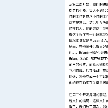
从第二周开始，我们的进度
周岁的小孩，每天不到10
时的工作算成八小时的工作
对方提意见，然后相互吸取
这样的人，他的智商可能
得这个程序五十行码就能
情况本身就是与Lean 
局面，在他离开后就只好向K
佣后，Brian问他是否是
Brian，Said）都在
司里的位置，而Said则
互相谅解。后来Nadim
情做，将他变成一个可以
他的存在确实在关键是可能
在第二个开发周期的前期，N
统文件的编码，这样文件的
得了，我们改了两次，最终