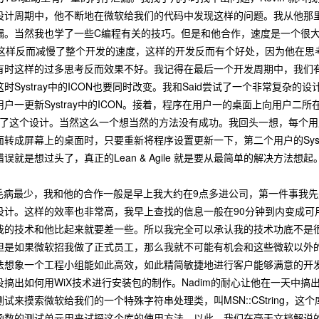
计周期中，他不断地在微软给我们的代码中发现这样的问题。我从他那里学到了
漏。当然我也学了一些C编程有关的技巧。但是和他合作，速度是一个很大
，这样反而减慢了整个开发的速度，这样的开发反而有个好处，因为他在思
有时这样的过多思考反而效果不好。我记得在最后一个开发周期中，我们
Systray中的ICON也要同时改变。我和Said尝试了一个非常复杂的
一更新Systray中的ICON。接着，程序在用户一的桌面上向用户二所在
了这个设计。当然这么一个想当然的方法没有成功。我回头一想，每个用户在快速
转成屏幕上的桌面时，只要重新将程序设置更新一下，第二个用户的Syst
就是想过头了，真正的Lean & Agile 就是要从最简单的解决方法想起
生的毛病最少，我和他的合作一般是早上我大约在9点多进公司，第一件事我
对设计。这样的效率也非常高，我早上查找的信息一般在90分钟到内变成可
我的技术和他比起来就要差一些。所以我完全可以承认我的技术功底不是
是如果微软招我做了正式员工，那么我就不可能有机会和这些微软以外的高手合
法想象一个工程小组能如此高效，如此精简敏捷地进行客户能够满意的开发
搞出如何用WiX技术进行安装包的制作。Nadim的耐心让他在一天中
试来摸索微软给我们的一个特殊字符串处理类，叫MSN::CString，
函数的测试单元用来试探这个库的使用方法，以此，我们在毫无文档解说的