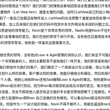
道如何使用这个库的？我们的部门经理很自豪地回答说全靠遵循我们开发
处理大量物件（List View Item）速度太慢的问题。当时CListView自
，找到了一套自己加载这些物件加入 ListView的办法把整个速度加快到处
常满意，加上后来我们在他们的代码中找到许多文件柄没有关闭的问题之后
素质是他的领导能力。Kevin是个非常优秀的领导，Nadim则是Kevi
我们会尊重他的意见，我们在他的带领下进行开发。没有他在后面用技术
Agile的领悟非常深，他和我一样喜欢这套做事方式。
一个很优秀的领导，没有他对Lean & Agile管理的深刻认识，我们肯
一个非常勤奋的人，他的主要职责不是和我们一样开发，他的职责是和用
。我们把他作为我们的客户，我们做完了一个局部设计先让他看，他认为
达到什么样的效果。客户要达到的效果，他能仔细地分析细化，然后和用
人做。他耐心地和Brian还有Said解释Lean & Agile的理念。特别是B
Brian成对进行测试，因为Brian每次碰到机会就反对我的意见，每
进度，完全不顾其他人是否有这方面的专长能否帮他把眼下工程搞完。Kevi
监督Brian把Brian 自己该做的任务做完。可以看出Said是没有时间B
扯皮。但是作为一个设计组的领袖，Kevin不得不做坏人，用威信逼迫Bria
rian捣乱的状态下做完了我们该做的事。Kevin的表现100%完美地展示了