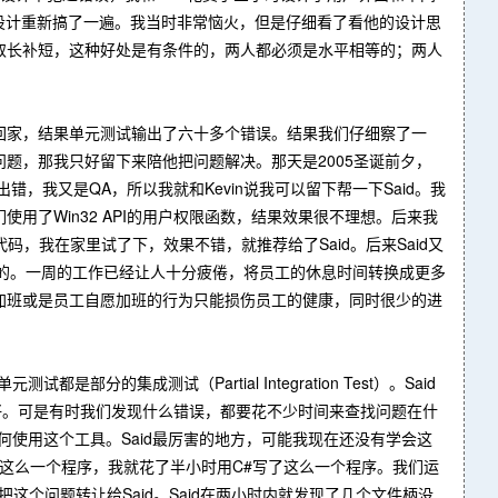
的设计重新搞了一遍。我当时非常恼火，但是仔细看了看他的设计思
取长补短，这种好处是有条件的，两人都必须是水平相等的；两人
回家，结果单元测试输出了六十多个错误。结果我们仔细察了一
问题，那我只好留下来陪他把问题解决。那天是2005圣诞前夕，
序出错，我又是QA，所以我就和Kevin说我可以留下帮一下Said。我
了Win32 API的用户权限函数，结果效果很不理想。后来我
计的代码，我在家里试了下，效果不错，就推荐给了Said。后来Said又
用的。一周的工作已经让人十分疲倦，将员工的休息时间转换成更多
加班或是员工自愿加班的行为只能损伤员工的健康，同时很少的进
的集成测试（Partial Integration Test）。Said
好。可是有时我们发现什么错误，都要花不少时间来查找问题在什
学了如何使用这个工具。Said最厉害的地方，可能我现在还没有学会这
计这么一个程序，我就花了半小时用C#写了这么一个程序。我们运
把这个问题转让给Said。Said在两小时内就发现了几个文件柄没