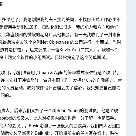
事。
s的合同差不多过期了，我刚刚把我的夫人接到美国，不找份正式工作心里不
这个组使用手动测试居多，自动化测试很少。我的能力和方向和他们
区（华盛顿州的微软的老窝）其他机会。有一天我收到了一封来自
我最后决定去这个名叫Net Objectives 的公司进行一个面试。当时
不知道有没拼错），后来还来了一位Kevin Yu（广东人）。我和他们
个搞上网安全软件的小组面试。我轻松搞定了这个简单面试。
，我们准备用了Lean & Agile的管理模式来进行这个项目的
，在连长安排下冲锋陷阵，做好本职工作，发挥110%的自我能力，肯
sta上的人员互动，我对软件设计管理丢失了信心，我只知道自己能力
疑问的。
负责人。后来我们又招了一个叫Brian Young的测试员。他是个硬
ababel的埃及人，此人对视窗内部的构造十分了解，也是高手。
个稍大的会议厅，Kevin定购了一张很大的会议桌，我们四人团团围
我们随后安装了新买的Dell电脑，开始将所有的任务写在纸上，贴在