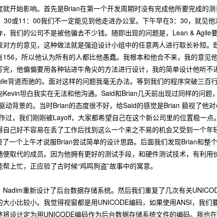
就开始影响。首先是Brian在第一个开发周期时没有完成他所要完成的
：30或11：00我们不一定能见到他走进办公室。下午早在3：30，就
，我们的公司不是被他骗去不少钱。随即出现的问题是，Lean & Agi
对方的意见，这种做法就是强迫设计小组中的任意两人进行取长补短。既然
有156，所以他认为所有的人都比他愚蠢。我根本和他合不来，我的意见
写完，他偏偏要用各种钻进牛角尖的方法进行设计，我的简单设计他听不
& Agile背道而驰的。面对这样的问题我毫无办法。等到我们的程序突破
evin坦白我实在无法和他沟通。Said和Brian几天前出现过同样的问
搞驱动背景的。当时Brian的态度很不好，给Said的感觉是Brian 藐
微软工作过，我们刚刚被Layoff，大家都希望自己在这个新公司里的位置稳一点
觉得自己好不容易在丢了工作后找到这么一个来之不易的机会又受到一个年轻P
花费了一个上午才说服Brian尝试简单的设计思路。后面我们发现Brian
随便取代的成员。因为他拥有更好的测试手段，和硬件测试技术，有利用
帮上忙，正应验了古时候“鸡鸣狗盗”故事中的寓意。
adim重新设计了后台数据存储系统。然后我们重复了几次有关UNICODE
大小比较小。我觉得视窗都是用UNICODE编码，如果使用ANSI，我
将设计定为用UNICODE编码作为后台数据存储系统文件的编码。我也在