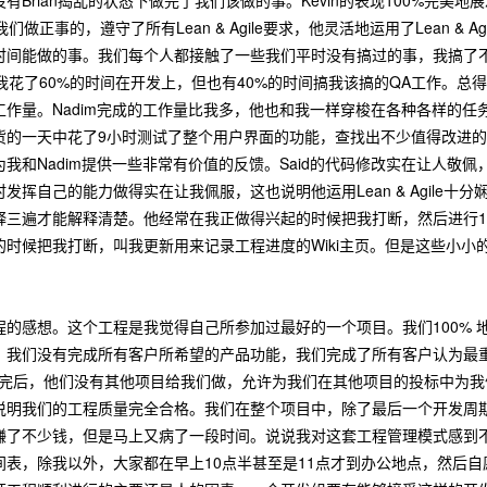
我们做正事的，遵守了所有Lean & Agile要求，他灵活地运用了Lean
间能做的事。我们每个人都接触了一些我们平时没有搞过的事，我搞了不少B
 SDK。我花了60%的时间在开发上，但也有40%的时间搞我该搞的QA工
量。Nadim完成的工作量比我多，他也和我一样穿梭在各种各样的任务中。S
货的一天中花了9小时测试了整个用户界面的功能，查找出不少值得改进的地
我和Nadim提供一些非常有价值的反馈。Said的代码修改实在让人敬佩
发挥自己的能力做得实在让我佩服，这也说明他运用Lean & Agile
三遍才能解释清楚。他经常在我正做得兴起的时候把我打断，然后进行15
的时候把我打断，叫我更新用来记录工程进度的Wiki主页。但是这些小
的感想。这个工程是我觉得自己所参加过最好的一个项目。我们100% 地执行
们没有完成所有客户所希望的产品功能，我们完成了所有客户认为最重要的产品功
但是等我们做完后，他们没有其他项目给我们做，允许为我们在其他项目的投标中
说明我们的工程质量完全合格。我们在整个项目中，除了最后一个开发周
赚了不少钱，但是马上又病了一段时间。说说我对这套工程管理模式感到
间表，除我以外，大家都在早上10点半甚至是11点才到办公地点，然后自