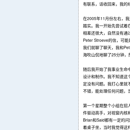
有联系，话收回来，我的经历
在2005年11月份左右，
踏实。我一开始先尝试着在
相差还很大，自然没有通
Peter Stroeve的
我们就聊了聊天，我和Pet
海吹山侃地聊了25分钟
随后我开始了我事业生命中最
设计和制作。我不知道这个
定没有问题。我打心里就不相
不错，能处理任何问题，
第一个星期整个小组在招人，
件驱动高手，对视窗内核和
Brian和Said都有
着桌子坐，当时我觉得这样