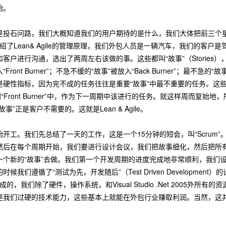
始。
是投石问路，我们大概知道我们的用户期待的是什么，我们大体把前三个星
n介绍了Lean& Agile的管理原理，我们外包人员是一辆汽车，我们的
客户进行沟通，选出了两周左右该做的事。这些都叫“故事”（Stories
ont Burner”；不急不缓的“故事”被放入“Back Burner”；最不急的“
硬性指标，因为完不成的任务往往是重要“故事”中最不重要的任务。这些完不成
到“Front Burner”中，作为下一周期中该进行的任务。就这样周而
”正是客户不需要的。这就是Lean & Agile。
开工。我们先总结了一天的工作，这是一个15分钟的短会，叫“Scrum
然后在每个周期开始，我们要进行设计会议，我们把故事细化，然后把所有
一个新的“故事”去做。我们第一个开发周期的进度完成地非常顺利，我们
我们遵循了“测试为先，开发随后”（Test Driven Developmen
完成的，我们除了硬件，操作系统，和Visual Studio .Net 200
是我们过硬的技术能力，这些基本上就能在外包行业赚取利润。当然，这