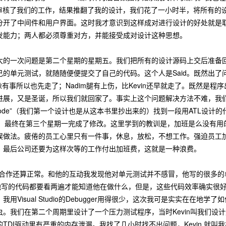
以后审核了我们的工作，结果推翻了我的设计，我们花了一小时半，将所有
分开了中间件和用户界面。这时我才意识到这样成对进行设计的好处就是
发能力；两人都必须尊重对方，并能接受成对设计这种思想。
大的一次问题是第二个星期的星期五。我们把所有的设计源码上交后准备
的单元测试，就随随便便提交了自己的代码。这个人是Said。既然出了
in好像有事所以也先走了；Nadim腿有上伤，比Kevin还早就走了。既然是程
展，又是圣诞，所以我们就回家了。事实上这个问题解决方法不难，我们使用
cure Code”（我们第一个设计也是从这本书里抄出来的）找到一段用ATL设
设计，最终在第三个星期一完成了修改。这里学到的教训是，加班是么没有
误做法。疲倦的员工心里只有一件事，休息，放松，不想工作。强迫员工
，最后公司还要为这样次等的工作付出加班费，这就是一种浪费。
d的合作还算正常。和他的互动我发现他对单元测试并不感冒，他写的很多的单元测试都是部分
他写的代码都要看两遍才能知道他在做什么，但是，这些代码效率确实很
用Visual Studio的Debugger用得很少，这次我可是实实在在地
。我们在第二个周期里设计了一个压力测试程序，当时Kevin叫我们设
TDI驱动里有严重的内存泄漏。我找了几小时找不出问题，Kevin 就叫我