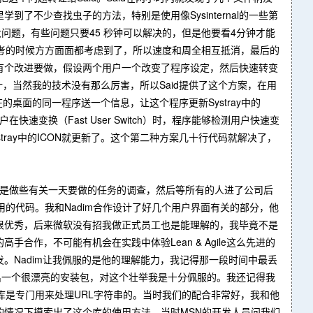
不少查找虫子的方法，特别是使用像Sysinternal的一些第
问题，有些问题只要45 秒钟可以解决的，但是他要看4分钟才能
考的时候方方面面都考虑到了，所以速度和周全相互抵消，最后的
有个改进要做，假设两个用户一个改变了程序设定，然后快速转变
设计，当然我的技术没有那么厉害，所以Said提供了这个方案，在用
的桌面的同一程序送一个信息，让这个程序更新Systray中的
变换（Fast User Switch）时，程序能够检测用户快速变
ray中的ICON就更新了。这个第二种方案几十行代码就解决了，
。
先是做些有关一天要做的任务的调查，然后等所有的人进了公司后
用的代码。我和Nadim合作设计了好几个用户界面有关的部分，他
很优秀，后来微软没有招我做正式员工也是能理解的，我毕竟不是
作，不可能有机会在实践中体验Lean & Agile这么先进的
。Nadim让我佩服的是他的理解能力，我记得那一段时间中最丢
搞出一个很漂亮的安装包，对这个壮举我是十分佩服的。我还记得我
这个库是专门用来处理URL字符串的。当时我们的配合非常好，我和他
情况下摸索出了这个库的使用方法。当时MSN的开发人员问我们