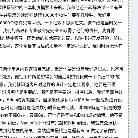
管理系统中的一套制度摸索出来的。我和他还一起解决过一个有关
己的加入物件并显示的速度在处理10000个物件时要花几秒钟，我们用
理100000个物件只需两秒。一下把效率提高过来。这个改进当时又一
，我们的高效和专业敬业完完全全取得了他们的信任。我觉得
n不在时的替补领导。因为他的技术基础过硬，和许多的开发经验，所以
做领导，这个项目完成后的质量不一定是那么好。我同时感觉他在
定不可能在两个半月内将这项目完成，但是他要是没有我们这些人，也不可
户沟通，他把用户所希望得到的最后期望转化成一个个细节的“故
满意，我们就知道客户对这样的设计一定也会满意。他要是不满
户沟通哪些是重要的，哪些是不重要的，排序以后，我们再简单讨
rian，Brian的贡献最少，但是他还是耐心地和Brian一起成对进行设
次他自己出现问题就是花费数小时自己去阅读，试图理解这个问题的方
n不懂C++，只懂C#，可他还是坚持和Brian成对编程。他不是
rian纠缠，Nadim似乎也没有兴趣和Brian纠缠，我就完全承认，
n做到他想要的结果，当然这样最终还是逼着Brian做完了该做的
Lean & Agile的管理和开发过程，他是个非常优秀的Scrum