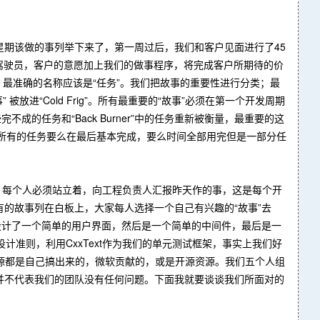
期该做的事列举下来了，第一周过后，我们和客户见面进行了45
客户是驾驶员，客户的意愿加上我们的做事程序，将完成客户所期待的价
），最准确的名称应该是“任务”。我们把故事的重要性进行分类；最
故事” 被放进“Cold Frig”。所有最重要的“故事”必须在第一个开发周期
的任务和“Back Burner”中的任务重新被衡量，最重要的这
复始地，所有的任务要么在最后基本完成，要么时间全部用完但是一部分任
”。每个人必须站立着，向工程负责人汇报昨天作的事，这是每个开
的故事列在白板上，大家每人选择一个自己有兴趣的“故事”去
设计了一个简单的用户界面，然后是一个简单的中间件，最后是一
t）的设计准则，利用CxxText作为我们的单元测试框架，事实上我们好
5外所有的资源都是自己搞出来的，微软贡献的，或是开源资源。我们五个人组
并不代表我们的团队没有任何问题。下面我就要谈谈我们所面对的