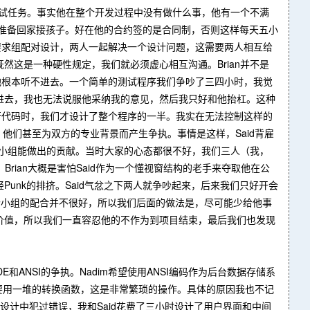
测试任务。事实他在整个开发过程中没有做什么事，他有一个不满
见他准备回家接孩子。好在他的合约签的是合同制，否则这样每天五小
le要求组配对设计，两人一起解决一个设计问题，这需要两人相互给
这是一种硬性规定，我们就必须虚心相互沟通。Brian并不是
他根本听不进去。一个简单的测试程序我们争吵了三四小时，我觉
进去，我也无法说服他采纳我的意见，然后我只好和他抬杠。这种
三百行代码时，我们才设计了整个程序的一半。我实在无法控制这样的
题，他们甚至为双方的专业背景而产生争执。事情是这样，Said背雇
视了他对小组能做出的贡献。当时大家的心态都很不好，我们三人（我，
。Brian大概是害怕Said作为一个懂视窗结构的老手来夺取他在公
unk的排挤。Said气忿之下两人就争吵起来，后来我们只好开会
和整个小组的配合并不很好，所以我们后面的做法是，尽可能少给他事
价值，所以我们一直容忍他的不作为到项目结束，最后我们也发现
和ANSI的争执。Nadim希望使用ANSI编码作为后台数据存储系
们要用一堆的转换函数，这是非常繁琐的操作。具体的原因我也不记
设计中犯过错误，我和Said花费了三小时设计了用户界面和中间