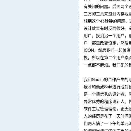
有关闭的问题。后面两个设
三方的工具来监测内存泄
想到这个45秒钟的问题
设计效果有时反而很好。
用户，换到另一个用户，这时
户一那里改变设定，然后用户
ICON。然后我们一起编写
换，所以在第二个用户桌面
一点都不麻烦。我们犯的错误
我和Nadim的合作产
我才和他或Said进行成
是一个很优秀的设计者，
异常优秀的程序设计人。但
软件工程管理理论，更无
人的经历是花了一天时间没
们两人搞了一下午的单元测
轮流想出测试这个库里的