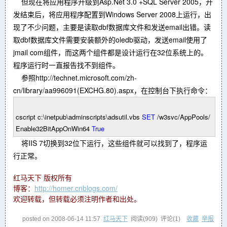
但现在将应用程序升级到Asp.Net 3.0 +SQL Server 2005，开
发结束后，将应用程序配置到Windows Server 2008上运行，出
现了不少问题，主要是读取dbf数据库文件和发送email出错。读
取dbf数据库文件需要安装额外的oledb驱动，发送email使用了
jmail com组件，而这两个组件都是设计运行在32位系统上的。
程序运行时一直报告找不到组件。
参照http://technet.microsoft.com/zh-
cn/library/aa996091(EXCHG.80).aspx，在控制台下执行命令：
cscript c:
\
inetpub
\
adminscripts
\
adsutil.vbs
SET
/
w3svc
/
AppPools
/
Enable32BitAppOnWin64
True
将IIS 7切换到32位下运行，这些组件就可以找到了，程序运
行正常。
红马天下 版权所有
博客：
http://homer.cnblogs.com/
欢迎转载，但转载必须注明作者和出处。
posted on
2008-06-14 11:57
红马天下
阅读(
909
) 评论(
1
)
收藏
举报