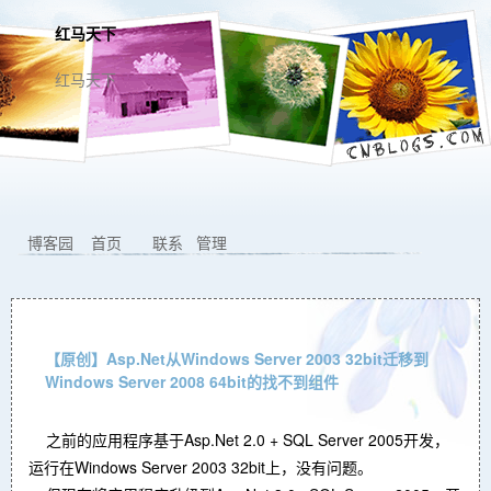
红马天下
红马天下
博客园
首页
联系
管理
【原创】Asp.Net从Windows Server 2003 32bit迁移到
Windows Server 2008 64bit的找不到组件
之前的应用程序基于Asp.Net 2.0 + SQL Server 2005开发，
运行在Windows Server 2003 32bit上，没有问题。