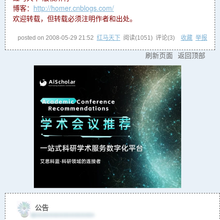
博客：
http://homer.cnblogs.com/
欢迎转载，但转载必须注明作者和出处。
posted on
2008-05-29 21:52
红马天下
阅读(
1051
) 评论(
3
)
收藏
举报
刷新页面
返回顶部
公告