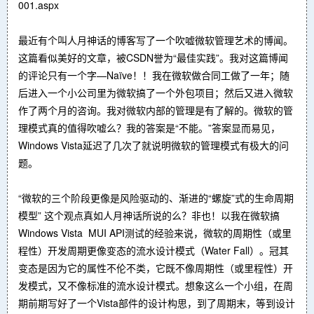
001.aspx
最近有个叫人月神话的博客写了一个吹嘘微软管理艺术的博闻。
这篇看似美好的文章，被CSDN誉为“最佳实践”。我对这篇博闻
的评论只有一个字—Naïve！！我在微软做合同工做了一年；随
后进入一个小公司里为微软搞了一个外包项目；然后又进入微软
作了两个月的咨询。我对微软内部的管理是有了解的。微软的管
理模式真的值得吹嘘么？我的答案是“不能。”答案显而易见，
Windows Vista延迟了几次了就说明微软的管理模式有极大的问
题。
“微软的三个阶段更像是风险驱动的、渐进的“螺旋”式的生命周期
模型” 这个观点真如人月神话所说的么？非也！以我在微软搞
Windows Vista MUI API测试的经验来说，微软的周期性（或里
程性）开发周期更像变态的流水设计模式（Water Fall）。冠其
变态是因为它的属性不伦不类，它既不像周期性（或里程性）开
发模式，又不像标准的流水设计模式。想象这么一个小组，在周
期前期写好了一个Vista部件的设计构思，到了周期末，等到设计