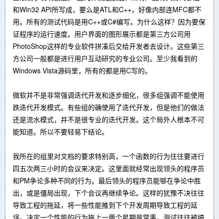
和Win32 API所写成，要么是ATL和C++，好像内部连MFC都不
用。所有的测试代码是用C++或C#编写。为什么这样？因为要保
证程序的运行速度。用户界面的图形展示都是第三方公司用
PhotoShop这样的专业软件拼凑后交给开发者去设计。这些第三
方公司一般都是进行用户互动研究的专业公司。至少我看到的
Windows Vista源码里，所有的都是用C写的。
微软并不是非常强调迭代开发和逐步细化，很多组强调不能使用
跌迭代开发模式。有些组的确使用了迭代开发，但是他们的做法
还是流水模式，并不是很专业的迭代开发。这个局外人根本不可
能知道。所以不要轻易下结论。
我所在的组里对文档的要求特别高，一个函数的行为往往要进行
四五次两三小时的会议来决定。这里面就经常出现领头的程序员
和PM争论多种不同的行为。最后领头的程序员能够在争论中胜
出，或是僵局出现，下个会议再继续争论。这样的犹豫不决往往
导致工程的拖延，将一些性能推到下个开发周期导致工程的延
误。决定一个性能的行为拖上一两个星期是常事，测试往往被搞