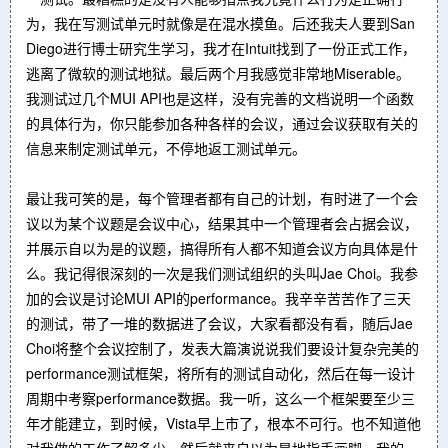
为，我在写测试单元时就像是在混水摸鱼。后还我夫人要到San
Diego进行博士研究生学习，我才在Intuit找到了一份正式工作，
逃离了微软的测试地狱。最后两个月我感觉非常地Miserable。
我测试过几个MUI API也是这样，没有完善的文档说明一个函数
的具体行为，你只能参加各种各样的会议，通过会议获取有关的
信息来制定测试单元，不停地返工测试单元。
最让我可笑的是，每个管理者都有自己的计划，有时进了一个会
议以为某个议题是会议中心，结果其中一个管理者会占据会议，
并展示自以为是的议题，搞得所有人都不知道会议方向具体是什
么。我记得很深刻的一次是我们测试组织的头叫Jae Choi。我参
加的会议是讨论MUI API的performance。我辛辛苦苦作了三天
的测试，带了一堆的数据进了会议，大家看都没有看，随后Jae
Choi将整个会议控制了，发表大篇演说说我们要设计复杂完美的
performance测试框架，将所有的测试自动化，然后在每一设计
周期中考察performance数据。我一听，这么一个框架要至少三
年才能建立，到时候，Vista早上市了，根本不可行。也不知道他
对我做的工作了解多少，然后就来自以为是地指手画脚。我的一