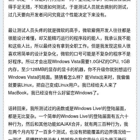
得手足无措，不知道如何测试，于是测试人员就去搞别的测试，
过几天要向开发者问问究竟这个性能决定下来没有。
最让测试人员头疼的就是微软的高手，微软雇佣开发人往往都是
很能设计难懂，却又能精巧运行的程序段的能人，我承认我不能
和这些人比，所以最终没有拿到全职工作。但是我发现这些人很
喜欢将简单的设计复杂化，微软的口号可能是不复杂的程序不是
好程序。所以才会出现Windows Vista需要1.0GHZ的CPU, 1GB
内存，至少128MB的显存的显卡的机器，你不升级你就别想运行
Windows Vista的局面。猜猜看怎么样？能Vista出来时，我偏偏
就要装Linux，把自己变成Linux用户。我已经给夫人来了
MacBook，我已经没有什么好留恋Windows了。
话转回来，我所测试过的函数或是Windows Live!的登陆届面，
都是无比复杂。一个简单的Windows Live!的登陆届面有五六十
种行为，然后和其他功能如AJAX合并，就有两三百种行为，我
在两个月内写了一百多个测试，也没有把能覆盖的边界情况给一
一测试。最糟糕的是没有人能够指点我究竟什么行为是正确行