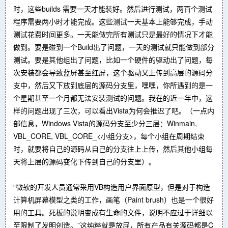
时，这些builds 需要一天才能装好。然后进行测试，两百个测试
程序需要两小时才能完成。这些测试一天基本上能够完成，手动
测试花费时间更多。一天能做完所有测试只是最好的情况下才能
做到。要是碰到一个Build出了问题，一天的测试就只能做到部分
测试。要是其他组出了问题，比如一个硬件的驱动出了问题，每
次安装都会导致蓝屏甚至红屏，这个驱动又上传到高层的源码分
支中，然后又下放到底层的源码分支里，嘿嘿，你所遇到的是一
个星期甚至一个月都无法安装测试的问题。我在的近一年中，这
样的问题出现了三次，可以看出Vista为何会推迟了吧。（一点内
部信息，Windows Vista的源码分支至少分三层：Winmain,
VBL_CORE, VBL_CORE_<小组分支>，每个小组在周期结束
时，就要将自己的源码从自己的分支往上上传，然后其他小组每
天将上层的源码变化下传到自己的分支里）。
“微软的开发人员通常采用VB构造用户界面原型，但是对于构造
计算机屏幕模型之类的工作，画笔（Paint brush）也是一个很好
用的工具。死板的说明变成有生命的文件，说明不应过于详细以
至限制了发明创造。”这纯粹就是放屁，所有产品有关源码都是C