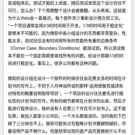
变成程序后，测试才能赶上进度，随后测试发现这个设计往往不
可行，怎么办？下个周期整个设计会被推翻，从头再来。这就是
为什么Vista会一直推迟。每个部件至少重新设计两次到三次。
“一个项目通常会将2/3的时间用于开发，1/3的时间用于稳定化”
是根本不可能的，因为微软中各小组设计的东西都非常复杂，性
能太多，测试往往没有时间将所有的性能所有重的边角条件
（Corner Case, Boundary Conditions）都测试到。所以测试根
本不能在一个固定周期里查找所有的问题，给设计周期1/3的时
间进行稳定化。事实上，很多公司都有这种问题。
微软的设计组在设计一个部件的时候往往会花费太多的时间在计
划书的写作上，不同于人月神话所说的那样“运用想象性描述和
对特性的概要说明指导项目”，一个项目的设计往往要先进行细
化性的计划书的写作，所有的细节都将在计划书列出来，然后才
能进行程序设计。我听说有人花费三个月在写计划书上。这不是
玩笑，我加入那家小公司后，一个大头跟我说的。当时我的下巴
掉了三分钟合不上。微软可能有过写粗略计划书要越短越好，尽
量说明产品不做什么。但是经常出现的是产品究竟做些什么不出