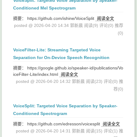
VoiceSplit: Targeted Voice Separation by Speaker-
Conditioned Mel Spectrogram
摘要： https://github.com/ishine/VoiceSplit
阅读全文
posted @ 2026-04-20 14:34 郭新晨
阅读(9)
评论(0)
推荐
(0)
VoiceFilter-Lite: Streaming Targeted Voice
Separation for On-Device Speech Recognition
摘要： https://google.github.io/speaker-id/publications/Vo
iceFilter-Lite/index.html
阅读全文
posted @ 2026-04-20 14:32 郭新晨
阅读(23)
评论(0)
推
荐(0)
VoiceSplit: Targeted Voice Separation by Speaker-
Conditioned Spectrogram
摘要： https://github.com/edresson/voicesplit
阅读全文
posted @ 2026-04-20 14:31 郭新晨
阅读(15)
评论(1)
推