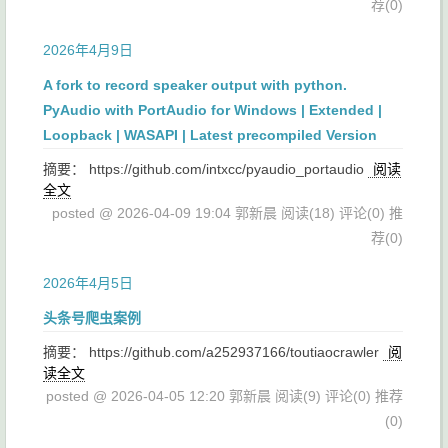
荐(0)
2026年4月9日
A fork to record speaker output with python.
PyAudio with PortAudio for Windows | Extended |
Loopback | WASAPI | Latest precompiled Version
摘要： https://github.com/intxcc/pyaudio_portaudio
阅读
全文
posted @ 2026-04-09 19:04 郭新晨
阅读(18)
评论(0)
推
荐(0)
2026年4月5日
头条号爬虫案例
摘要： https://github.com/a252937166/toutiaocrawler
阅
读全文
posted @ 2026-04-05 12:20 郭新晨
阅读(9)
评论(0)
推荐
(0)