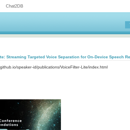
Chat2DB
Lite: Streaming Targeted Voice Separation for On-Device Speech R
.github.io/speaker-id/publications/VoiceFilter-Lite/index.html