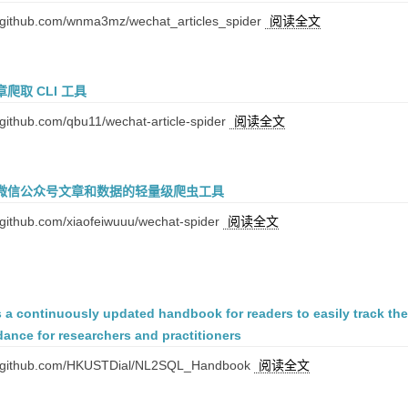
github.com/wnma3mz/wechat_articles_spider
阅读全文
爬取 CLI 工具
ithub.com/qbu11/wechat-article-spider
阅读全文
微信公众号文章和数据的轻量级爬虫工具
github.com/xiaofeiwuuu/wechat-spider
阅读全文
 a continuously updated handbook for readers to easily track the 
dance for researchers and practitioners
/github.com/HKUSTDial/NL2SQL_Handbook
阅读全文