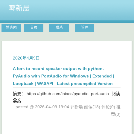
郭新晨
博客园
首页
联系
管理
2026年4月9日
A fork to record speaker output with python.
PyAudio with PortAudio for Windows | Extended |
Loopback | WASAPI | Latest precompiled Version
摘要： https://github.com/intxcc/pyaudio_portaudio
阅读
全文
posted @ 2026-04-09 19:04 郭新晨
阅读(18)
评论(0)
推
荐(0)