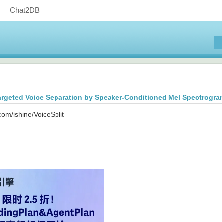
Chat2DB
Targeted Voice Separation by Speaker-Conditioned Mel Spectrogra
.com/ishine/VoiceSplit