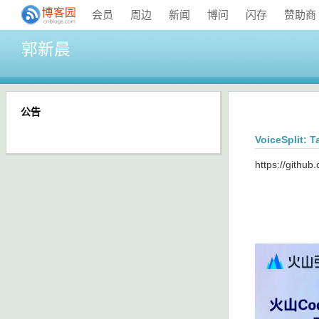
会员
周边
新闻
博问
闪存
赞助商
郭新晨
公告
VoiceSplit: 
https://github