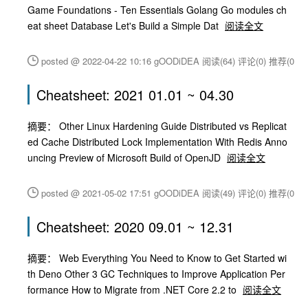
Game Foundations - Ten Essentials Golang Go modules ch
eat sheet Database Let's Build a Simple Dat
阅读全文
posted @ 2022-04-22 10:16 gOODiDEA
阅读(64)
评论(0)
推荐(0)
Cheatsheet: 2021 01.01 ~ 04.30
摘要： Other Linux Hardening Guide Distributed vs Replicat
ed Cache Distributed Lock Implementation With Redis Anno
uncing Preview of Microsoft Build of OpenJD
阅读全文
posted @ 2021-05-02 17:51 gOODiDEA
阅读(49)
评论(0)
推荐(0)
Cheatsheet: 2020 09.01 ~ 12.31
摘要： Web Everything You Need to Know to Get Started wi
th Deno Other 3 GC Techniques to Improve Application Per
formance How to Migrate from .NET Core 2.2 to
阅读全文