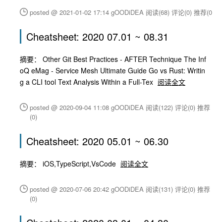
posted @ 2021-01-02 17:14 gOODiDEA
阅读(68)
评论(0)
推荐(0)
Cheatsheet: 2020 07.01 ~ 08.31
摘要： Other Git Best Practices - AFTER Technique The Inf
oQ eMag - Service Mesh Ultimate Guide Go vs Rust: Writin
g a CLI tool Text Analysis Within a Full-Tex
阅读全文
posted @ 2020-09-04 11:08 gOODiDEA
阅读(122)
评论(0)
推荐
(0)
Cheatsheet: 2020 05.01 ~ 06.30
摘要： iOS,TypeScript,VsCode
阅读全文
posted @ 2020-07-06 20:42 gOODiDEA
阅读(131)
评论(0)
推荐
(0)