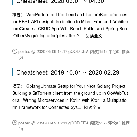
Cheatsheet: 2020 03.01 ~ 04.30
摘要： WebPerformant front-end architectureBest practices
for REST API designIntroduction to Micro-Frontend Architec
tureCreate a CRUD App With React, Kotlin, and Spring Boo
tOtherMy guiding principles after 2...
阅读全文
posted @ 2020-05-09 14:17 gOODiDEA
阅读(151)
评论(0)
推荐
(0)
Cheatsheet: 2019 10.01 ~ 2020 02.29
摘要： GolangUltimate Setup for Your Next Golang Project
Building a BitTorrent client from the ground up in GoWebTut
orial: Writing Microservices in Kotlin with Ktor—a Multiplatfo
rm Framework for Connected Sys...
阅读全文
posted @ 2020-03-02 16:11 gOODiDEA
阅读(237)
评论(0)
推荐
(0)