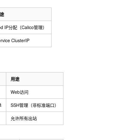
途
od IP分配（Calico管理）
rvice ClusterIP
用途
Web访问
单
SSH管理（非标准端口）
允许所有出站