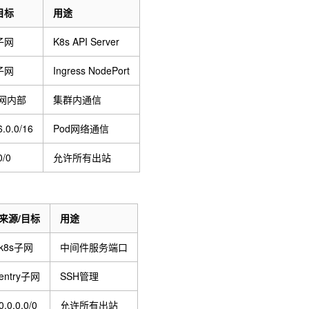
目标
用途
y子网
K8s API Server
y子网
Ingress NodePort
子网内部
集群内通信
6.0.0/16
Pod网络通信
0/0
允许所有出站
来源/目标
用途
k8s子网
中间件服务端口
entry子网
SSH管理
0.0.0.0/0
允许所有出站