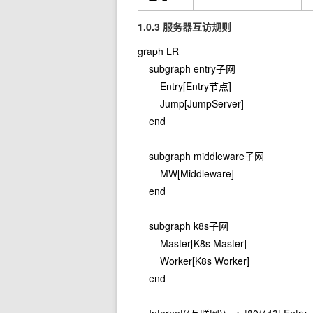
1.0.3 服务器互访规则
graph LR

    subgraph entry子网

        Entry[Entry节点]

        Jump[JumpServer]

    end

    subgraph middleware子网

        MW[Middleware]

    end

    subgraph k8s子网

        Master[K8s Master]

        Worker[K8s Worker]

    end
