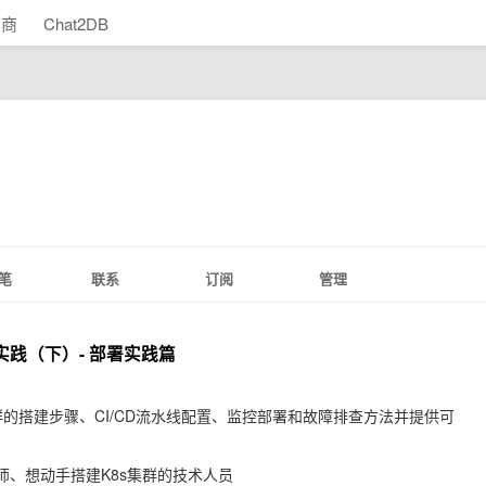
助商
Chat2DB
笔
联系
订阅
管理
ps实践（下）- 部署实践篇
s集群的搭建步骤、CI/CD流水线配置、监控部署和故障排查方法并提供可
程师、想动手搭建K8s集群的技术人员