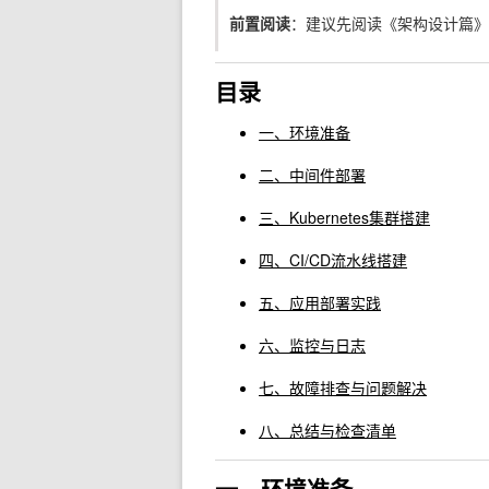
前置阅读
：建议先阅读《架构设计篇》
目录
一、环境准备
二、中间件部署
三、Kubernetes集群搭建
四、CI/CD流水线搭建
五、应用部署实践
六、监控与日志
七、故障排查与问题解决
八、总结与检查清单
一、环境准备