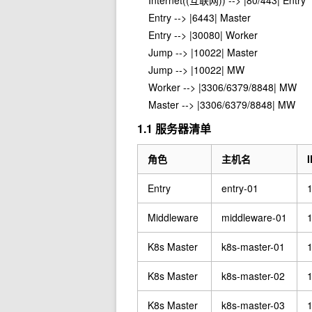
    Internet((互联网)) --> |80/443| Entry

    Entry --> |6443| Master

    Entry --> |30080| Worker

    Jump --> |10022| Master

    Jump --> |10022| MW

    Worker --> |3306/6379/8848| MW

1.1 服务器清单
角色
主机名
Entry
entry-01
1
Middleware
middleware-01
1
K8s Master
k8s-master-01
1
K8s Master
k8s-master-02
1
K8s Master
k8s-master-03
1