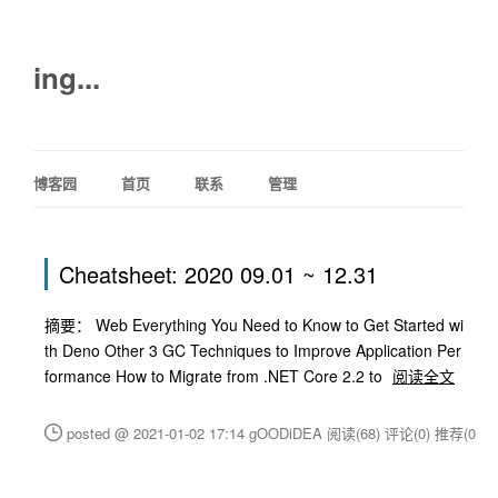
ing...
博客园
首页
联系
管理
Cheatsheet: 2020 09.01 ~ 12.31
摘要： Web Everything You Need to Know to Get Started wi
th Deno Other 3 GC Techniques to Improve Application Per
formance How to Migrate from .NET Core 2.2 to
阅读全文
posted @ 2021-01-02 17:14 gOODiDEA
阅读(68)
评论(0)
推荐(0)