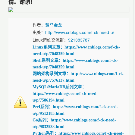
情。谢谢！
作者：
骏马金龙
出处：
http://www.cnblogs.com/f-ck-need-u/
Linux运维交流群：
921383787
Linux系列文章：https://www.cnblogs.com/f-ck-
need-u/p/7048359.html
Shell系列文章：https://www.cnblogs.com/f-ck-
need-u/p/7048359.html
网站架构系列文章：http://www.cnblogs.com/f-ck-
need-u/p/7576137.html
MySQL/MariaDB系列文章：
https://www.cnblogs.com/f-ck-need-
u/p/7586194.html
Perl系列：https://www.cnblogs.com/f-ck-need-
u/p/9512185.html
Go系列：https://www.cnblogs.com/f-ck-need-
u/p/9832538.html
Python系列：https://www.cnblogs.com/f-ck-need-