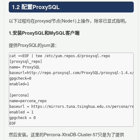
1.2 配置ProxySQL
以下过程均在proxysql节点(Node1)上操作，除非已显式指明。
1.安装ProxySQL和MySQL客户端
提供ProxySQL的yum源：
cat <<EOF | tee /etc/yum.repos.d/proxysql.repo

[proxysql_repo]

name= ProxySQL

baseurl=http://repo.proxysql.com/ProxySQL/proxysql-1.4.x/cen
gpgcheck=0

enabled=1

[percona]

name=percona_repo

baseurl = https://mirrors.tuna.tsinghua.edu.cn/percona/relea
enabled = 1

gpgcheck = 0

然后安装。这里的Percona-XtraDB-Cluster-57只是为了提供