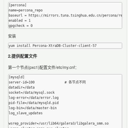
[percona]

name=percona_repo

baseurl = https://mirrors.tuna.tsinghua.edu.cn/percona/relea
enabled = 1

安装
2.提供配置文件
第一个节点(pxc1)配置文件/etc/my.cnf：
[mysqld]

server-id=100               # 各节点不同

datadir=/data

socket=/data/mysql.sock

log-error=/data/error.log

pid-file=/data/mysqld.pid

log-bin=/data/master-bin

log_slave_updates

wsrep_provider=/usr/lib64/galera3/libgalera_smm.so
