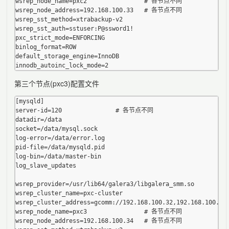
wsrep_node_name=pxc2                # 各节点不同

wsrep_node_address=192.168.100.33   # 各节点不同

wsrep_sst_method=xtrabackup-v2

wsrep_sst_auth=sstuser:P@ssword1!

pxc_strict_mode=ENFORCING

binlog_format=ROW

default_storage_engine=InnoDB

第三个节点(pxc3)配置文件
[mysqld]

server-id=120               # 各节点不同

datadir=/data

socket=/data/mysql.sock

log-error=/data/error.log

pid-file=/data/mysqld.pid

log-bin=/data/master-bin

log_slave_updates

wsrep_provider=/usr/lib64/galera3/libgalera_smm.so

wsrep_cluster_name=pxc-cluster

wsrep_cluster_address=gcomm://192.168.100.32,192.168.100.33,
wsrep_node_name=pxc3                # 各节点不同

wsrep_node_address=192.168.100.34   # 各节点不同
