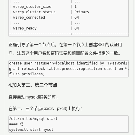
| ...                        | ...                          
| wsrep_cluster_size         | 1                            
| wsrep_cluster_status       | Primary                      
| wsrep_connected            | ON                           
| ...                        | ...                          
| wsrep_ready                | ON                           
正确引导了第一个节点后，在第一个节点上创建SST的认证用
户，注意这个用户名和密码需要和前面配置文件指定的一致。
create user 'sstuser'@localhost identified by 'P@ssword1!';

grant reload,lock tables,process,replication client on *.* t
4.加入第二、第三个节点
直接启动mysqld服务即可。
在第二、三个节点(pxc2、pxc3)上执行：
/etc/init.d/mysql start

#### 或
