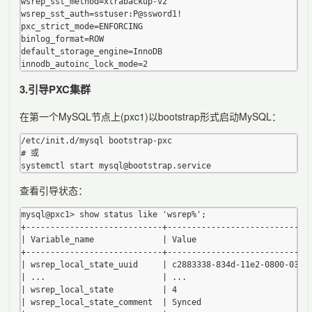
wsrep_sst_method=xtrabackup-v2

wsrep_sst_auth=sstuser:P@ssword1!

pxc_strict_mode=ENFORCING

binlog_format=ROW

default_storage_engine=InnoDB

3.引导PXC集群
在第一个MySQL节点上(pxc1)以bootstrap形式启动MySQL：
/etc/init.d/mysql bootstrap-pxc

# 或

查看引导状态：
mysql@pxc1> show status like 'wsrep%';

+----------------------------+------------------------------
| Variable_name              | Value                        
+----------------------------+------------------------------
| wsrep_local_state_uuid     | c2883338-834d-11e2-0800-03c9c
| ...                        | ...                          
| wsrep_local_state          | 4                            
| wsrep_local_state_comment  | Synced                       