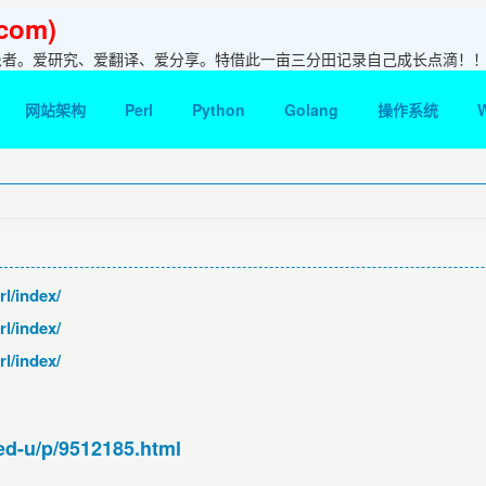
com)
患者。爱研究、爱翻译、爱分享。特借此一亩三分田记录自己成长点滴！
网站架构
Perl
Python
Golang
操作系统
l/index/
l/index/
l/index/
ed-u/p/9512185.html