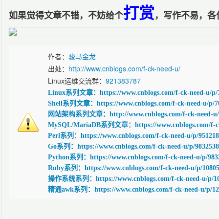
打赏
如果觉得文章不错，不妨给个
，写作不易，各
作者：
骏马金龙
出处：
http://www.cnblogs.com/f-ck-need-u/
Linux运维交流群：
921383787
Linux系列文章：https://www.cnblogs.com/f-ck-need-u/p/
Shell系列文章：https://www.cnblogs.com/f-ck-need-u/p/7
网站架构系列文章：http://www.cnblogs.com/f-ck-need-u/p
MySQL/MariaDB系列文章：https://www.cnblogs.com/f-ck-
Perl系列：https://www.cnblogs.com/f-ck-need-u/p/951218
Go系列：https://www.cnblogs.com/f-ck-need-u/p/9832538
Python系列：https://www.cnblogs.com/f-ck-need-u/p/983
Ruby系列：https://www.cnblogs.com/f-ck-need-u/p/10805
操作系统系列：https://www.cnblogs.com/f-ck-need-u/p/10
精通awk系列：https://www.cnblogs.com/f-ck-need-u/p/12