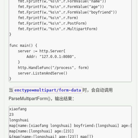
	fmt.Fprintf(w,"%s\n",r.FormValue("name"))

	fmt.Fprintf(w,"%s\n",r.FormValue("age"))

	fmt.Fprintf(w,"%s\n",r.FormValue("boyfriend"))

	fmt.Fprintf(w,"%s\n",r.Form)

	fmt.Fprintf(w,"%s\n",r.PostForm)

	fmt.Fprintf(w,"%s\n",r.MultipartForm)

}

func main() {

	server := http.Server{

		Addr: "127.0.0.1:8080",

	}

	http.HandleFunc("/process", form)

	server.ListenAndServe()

当
时，会自动调用
enctype=multipart/form-data
ParseMultipartForm()，输出结果：
xiaofang

23

longshuai

map[name:[xiaofang longshuai] boyfriend:[longshuai] age:[23]
map[name:[longshuai] age:[23]]
