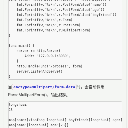
	fmt.Fprintf(w,"%s\n",r.PostFormValue("name"))

	fmt.Fprintf(w,"%s\n",r.PostFormValue("age"))

	fmt.Fprintf(w,"%s\n",r.PostFormValue("boyfriend"))

	fmt.Fprintf(w,"%s\n",r.Form)

	fmt.Fprintf(w,"%s\n",r.PostForm)

	fmt.Fprintf(w,"%s\n",r.MultipartForm)

}

func main() {

	server := http.Server{

		Addr: "127.0.0.1:8080",

	}

	http.HandleFunc("/process", form)

	server.ListenAndServe()

当
时，会自动调用
enctype=multipart/form-data
ParseMultipartForm()，输出结果：
longshuai

23

map[name:[xiaofang longshuai] boyfriend:[longshuai] age:[23]
map[name:[longshuai] age:[23]]
