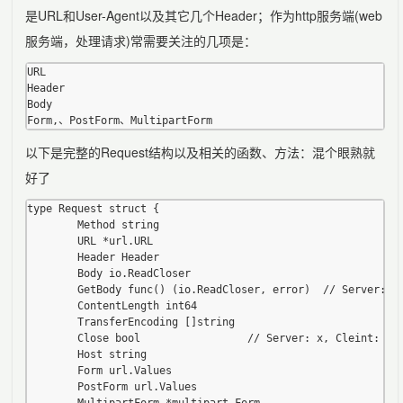
是URL和User-Agent以及其它几个Header；作为http服务端(web
服务端，处理请求)常需要关注的几项是：
URL

Header

Body

以下是完整的Request结构以及相关的函数、方法：混个眼熟就
好了
type Request struct {

        Method string

        URL *url.URL

        Header Header

        Body io.ReadCloser

        GetBody func() (io.ReadCloser, error)  // Server: x,
        ContentLength int64

        TransferEncoding []string

        Close bool                 // Server: x, Cleint: √

        Host string

        Form url.Values

        PostForm url.Values
