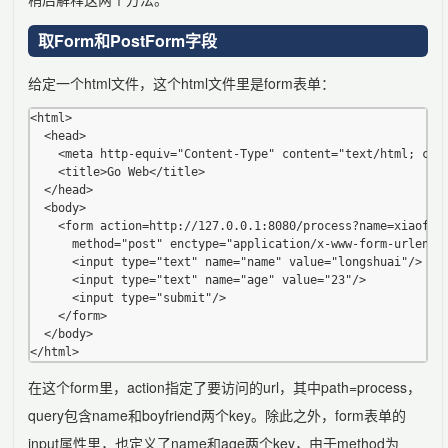
取Form和PostForm字段
给定一个html文件，这个html文件里是form表单：
<html>

  <head>    

    <meta http-equiv="Content-Type" content="text/html; char
    <title>Go Web</title>

  </head>

  <body>

    <form action=http://127.0.0.1:8080/process?name=xiaofang
      method="post" enctype="application/x-www-form-urlencod
      <input type="text" name="name" value="longshuai"/>

      <input type="text" name="age" value="23"/>

      <input type="submit"/>

    </form>

  </body>

在这个form里，action指定了要访问的url，其中path=process，
query包含name和boyfriend两个key。除此之外，form表单的
input属性里，也定义了name和age两个key，由于method为