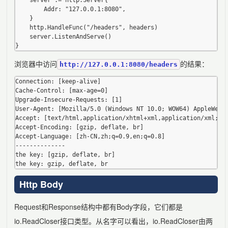
	server := http.Server{

		Addr: "127.0.0.1:8080",

	}

	http.HandleFunc("/headers", headers)

	server.ListenAndServe()

浏览器中访问
的结果：
http://127.0.0.1:8080/headers
Connection: [keep-alive]

Cache-Control: [max-age=0]

Upgrade-Insecure-Requests: [1]

User-Agent: [Mozilla/5.0 (Windows NT 10.0; WOW64) AppleWebKi
Accept: [text/html,application/xhtml+xml,application/xml;q=0
Accept-Encoding: [gzip, deflate, br]

Accept-Language: [zh-CN,zh;q=0.9,en;q=0.8]

--------------

the key: [gzip, deflate, br]

Http Body
Request和Response结构中都有Body字段，它们都是
io.ReadCloser接口类型。从名字可以看出，io.ReadCloser由两