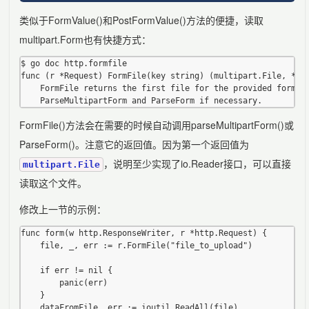
类似于FormValue()和PostFormValue()方法的便捷，读取
multipart.Form也有快捷方式：
$ go doc http.formfile

func (r *Request) FormFile(key string) (multipart.File, *mul
    FormFile returns the first file for the provided form ke
FormFile()方法会在需要的时候自动调用parseMultipartForm()或
ParseForm()。注意它的返回值。因为第一个返回值为
，说明至少实现了io.Reader接口，可以直接
multipart.File
读取这个文件。
修改上一节的示例：
func form(w http.ResponseWriter, r *http.Request) {

	file, _, err := r.FormFile("file_to_upload")

	if err != nil {

		panic(err)

	}

	dataFromFile, err := ioutil.ReadAll(file)
