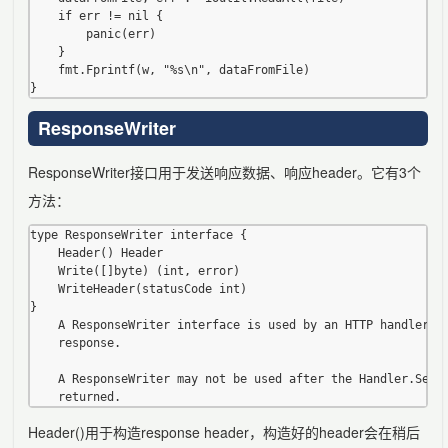
	if err != nil {

		panic(err)

	}

	fmt.Fprintf(w, "%s\n", dataFromFile)

ResponseWriter
ResponseWriter接口用于发送响应数据、响应header。它有3个
方法：
type ResponseWriter interface {

    Header() Header

    Write([]byte) (int, error)

    WriteHeader(statusCode int)

}

    A ResponseWriter interface is used by an HTTP handler to
    response.

    A ResponseWriter may not be used after the Handler.Serve
Header()用于构造response header，构造好的header会在稍后