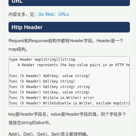
URL
内容太多，见：
Go Web：URLs
Http Header
Request和Response结构中都有Header字段，Header是一个
map结构。
type Header map[string][]string

    A Header represents the key-value pairs in an HTTP heade
func (h Header) Add(key, value string)

func (h Header) Del(key string)

func (h Header) Get(key string) string

func (h Header) Set(key, value string)

func (h Header) Write(w io.Writer) error

key是Header字段名，value是Header字段的值，同个字段多个
值放在string的slice中。
Add()、Del()、Get()、Set()意义都很明确。