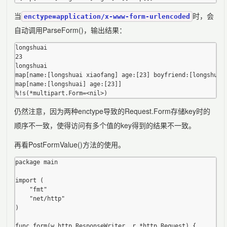
当
时，会
enctype=application/x-www-form-urlencoded
自动调用ParseForm()，输出结果：
longshuai

23

longshuai

map[name:[longshuai xiaofang] age:[23] boyfriend:[longshuai]
map[name:[longshuai] age:[23]]

仍然注意，因为两种enctype导致的Request.Form存储key时的
顺序不一致，使得访问有多个值的key得到的结果不一致。
再看PostFormValue()方法的使用。
package main

import (

	"fmt"

	"net/http"

)

func form(w http.ResponseWriter, r *http.Request) {
