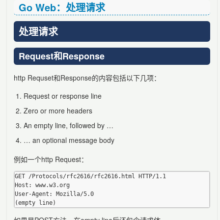
Go Web：处理请求
处理请求
Request和Response
http Requset和Response的内容包括以下几项：
Request or response line
Zero or more headers
An empty line, followed by …
… an optional message body
例如一个http Request：
GET /Protocols/rfc2616/rfc2616.html HTTP/1.1

Host: www.w3.org

User-Agent: Mozilla/5.0
