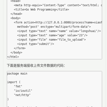
  <head>    

    <meta http-equiv="Content-Type" content="text/html; char
    <title>Go Web Programming</title>

  </head>

  <body>

    <form action=http://127.0.0.1:8080/process?name=xiaofang
      method="post" enctype="multipart/form-data">

      <input type="text" name="name" value="longshuai"/>

      <input type="text" name="age" value="23"/>

      <input type="file" name="file_to_upload">

      <input type="submit"/>

    </form>

  </body>

下面是服务端接收上传文件数据的代码：
package main

import (

	"fmt"

	"io/ioutil"

	"net/http"

)
