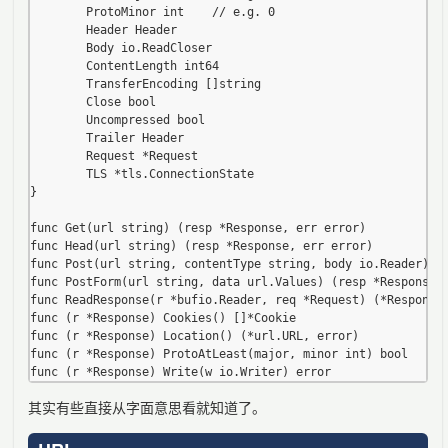
        ProtoMinor int    // e.g. 0

        Header Header

        Body io.ReadCloser

        ContentLength int64

        TransferEncoding []string

        Close bool

        Uncompressed bool

        Trailer Header

        Request *Request

        TLS *tls.ConnectionState

}

func Get(url string) (resp *Response, err error)

func Head(url string) (resp *Response, err error)

func Post(url string, contentType string, body io.Reader) (r
func PostForm(url string, data url.Values) (resp *Response, 
func ReadResponse(r *bufio.Reader, req *Request) (*Response,
func (r *Response) Cookies() []*Cookie

func (r *Response) Location() (*url.URL, error)

func (r *Response) ProtoAtLeast(major, minor int) bool

其实有些直接从字面意思看就知道了。