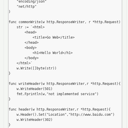
	"encoding/json"

	"net/http"

)

func commonWrite(w http.ResponseWriter, r *http.Request) {

	str := `<html>

		<head>

			<title>Go Web</title>

		</head>

		<body>

			<h1>Hello World</h1>

		</body>

	</html>`

	w.Write([]byte(str))

}

func writeHeader(w http.ResponseWriter,r *http.Request){

	w.WriteHeader(501)

	fmt.Fprintln(w,"not implemented service")

}

func header(w http.ResponseWriter,r *http.Request){

	w.Header().Set("Location","http://www.baidu.com")

	w.WriteHeader(302)

}
