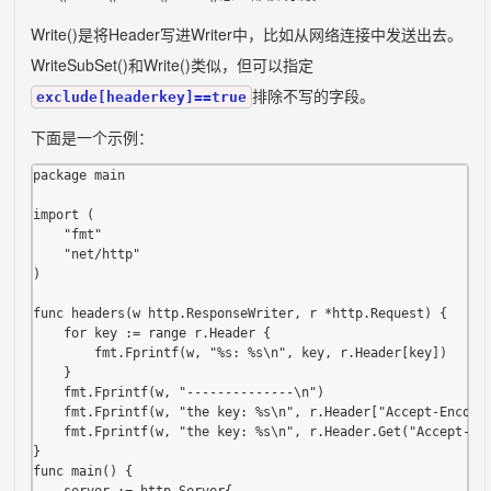
Write()是将Header写进Writer中，比如从网络连接中发送出去。
WriteSubSet()和Write()类似，但可以指定
排除不写的字段。
exclude[headerkey]==true
下面是一个示例：
package main

import (

	"fmt"

	"net/http"

)

func headers(w http.ResponseWriter, r *http.Request) {

	for key := range r.Header {

		fmt.Fprintf(w, "%s: %s\n", key, r.Header[key])

	}

	fmt.Fprintf(w, "--------------\n")

	fmt.Fprintf(w, "the key: %s\n", r.Header["Accept-Encoding"])

	fmt.Fprintf(w, "the key: %s\n", r.Header.Get("Accept-Encoding"))

}

func main() {
