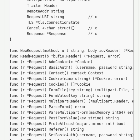
        MultipartForm *multipart.Form

        Trailer Header

        RemoteAddr string

        RequestURI string           // x

        TLS *tls.ConnectionState

        Cancel <-chan struct{}      // x

        Response *Response          // x

}

func NewRequest(method, url string, body io.Reader) (*Reques
func ReadRequest(b *bufio.Reader) (*Request, error)

func (r *Request) AddCookie(c *Cookie)

func (r *Request) BasicAuth() (username, password string, ok
func (r *Request) Context() context.Context

func (r *Request) Cookie(name string) (*Cookie, error)

func (r *Request) Cookies() []*Cookie

func (r *Request) FormFile(key string) (multipart.File, *mul
func (r *Request) FormValue(key string) string

func (r *Request) MultipartReader() (*multipart.Reader, erro
func (r *Request) ParseForm() error

func (r *Request) ParseMultipartForm(maxMemory int64) error

func (r *Request) PostFormValue(key string) string

func (r *Request) ProtoAtLeast(major, minor int) bool

func (r *Request) Referer() string

func (r *Request) SetBasicAuth(username, password string)
