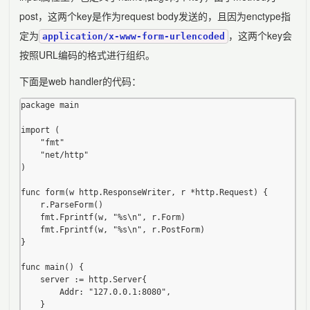
post，这两个key是作为request body发送的，且因为enctype指
定为
，这两个key会
application/x-www-form-urlencoded
按照URL编码的格式进行组织。
下面是web handler的代码：
package main

import (

	"fmt"

	"net/http"

)

func form(w http.ResponseWriter, r *http.Request) {

	r.ParseForm()

	fmt.Fprintf(w, "%s\n", r.Form)

	fmt.Fprintf(w, "%s\n", r.PostForm)

}

func main() {

	server := http.Server{

		Addr: "127.0.0.1:8080",

	}
