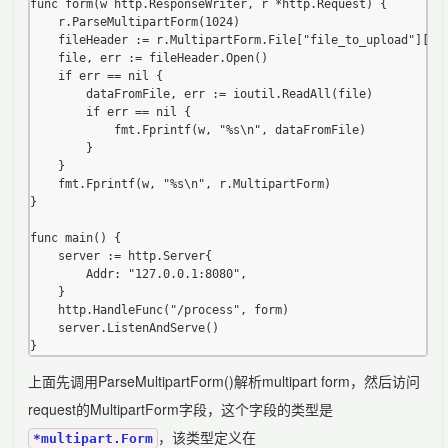
func form(w http.ResponseWriter, r *http.Request) {

	r.ParseMultipartForm(1024)

	fileHeader := r.MultipartForm.File["file_to_upload"][0]

	file, err := fileHeader.Open()

	if err == nil {

		dataFromFile, err := ioutil.ReadAll(file)

		if err == nil {

			fmt.Fprintf(w, "%s\n", dataFromFile)

		}

	}

	fmt.Fprintf(w, "%s\n", r.MultipartForm)

}

func main() {

	server := http.Server{

		Addr: "127.0.0.1:8080",

	}

	http.HandleFunc("/process", form)

	server.ListenAndServe()

上面先调用ParseMultipartForm()解析multipart form，然后访问
request的MultipartForm字段，这个字段的类型是
，该类型定义在
*multipart.Form