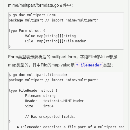
mime/multipart/formdata.go文件中：
$ go doc multipart.Form

package multipart // import "mime/multipart"

type Form struct {

        Value map[string][]string

        File  map[string][]*FileHeader

Form类型表示解析后的multipart form，字段File和Value都是
map类型的，其中File的map value是
类型：
*FileHeader
$ go doc multipart.fileheader

package multipart // import "mime/multipart"

type FileHeader struct {

        Filename string

        Header   textproto.MIMEHeader

        Size     int64

        // Has unexported fields.

}

    A FileHeader describes a file part of a multipart reques