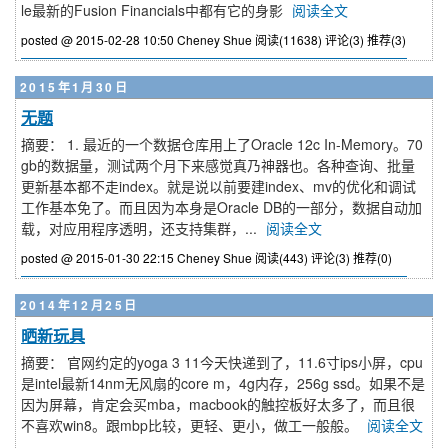
le最新的Fusion Financials中都有它的身影
阅读全文
posted @ 2015-02-28 10:50 Cheney Shue
阅读(11638)
评论(3)
推荐(3)
2015年1月30日
无题
摘要： 1. 最近的一个数据仓库用上了Oracle 12c In-Memory。70
gb的数据量，测试两个月下来感觉真乃神器也。各种查询、批量
更新基本都不走index。就是说以前要建index、mv的优化和调试
工作基本免了。而且因为本身是Oracle DB的一部分，数据自动加
载，对应用程序透明，还支持集群，...
阅读全文
posted @ 2015-01-30 22:15 Cheney Shue
阅读(443)
评论(3)
推荐(0)
2014年12月25日
晒新玩具
摘要： 官网约定的yoga 3 11今天快递到了，11.6寸ips小屏，cpu
是intel最新14nm无风扇的core m，4g内存，256g ssd。如果不是
因为屏幕，肯定会买mba，macbook的触控板好太多了，而且很
不喜欢win8。跟mbp比较，更轻、更小，做工一般般。
阅读全文