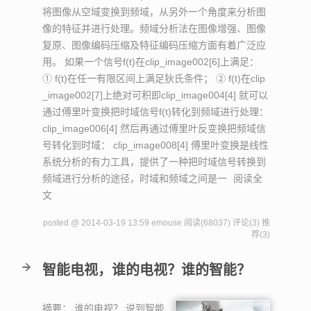
将图像从空域变换到频域，从另外一个角度来分析图
像的特征并进行处理。频域分析法在图像增强、图像
复原、图像编码压缩及特征编码压缩方面有着广泛应
用。 如果一个信号f(t)在clip_image002[6]上满足：
① f(t)在任一有限区间上满足狄氏条件； ② f(t)在clip
_image002[7]上绝对可积即clip_image004[4] 就可以
通过傅里叶变换把时域信号f(t)转化到频域进行处理：
clip_image006[4] 然后再通过傅里叶反变换把频域信
号转化到时域： clip_image008[4] 傅里叶变换是线性
系统分析的有力工具，提供了一种把时域信号转换到
频域进行分析的途径，时域和频域之间是一
阅读全
文
posted @ 2014-03-19 13:59 emouse
阅读(68037)
评论(3)
推
荐(3)
智能电视，谁的电视？谁的智能？
摘要：
谁的电视？ 说到智能