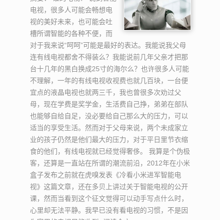
电视，很多人可能会畅想电
视的美好未来，也可能会吐
槽所谓智能的各种不便，而
对于我来说“呵呵”可能是最好的表达。我能说我父母
连有线电视都舍不得装么？我能说前几年父亲才把那
台十几年的黑白换成25寸的海尔么？也许很多人可能
不理解，一年的有线电视收视费也就几百块，一台便
宜点的液晶电视也就两三千，我也曾很多次劝过父
母，现在学费是奖学金，生活费自己挣，弟弟在部队
也能够自给自足，没必要给自己那么大的压力，可以
适当的享受生活。然而对于父母来说，两个未成家立
业的孩子仍然是他们最大的压力，对于平日里节衣缩
食的他们，有线电视就已经觉得奢侈。 我算是个伪极
客，还算是一直站在所谓的潮流前沿，2012年在小米
盒子发布之前就在虎嗅发表《冷看小米进军智能电
视》这篇文章，还在多贝上讲过关于智能电视的公开
课，然而当看到这个征文觉得可以动手写点什么时，
心里却无法平静。我早已没有看电视的习惯，不是因