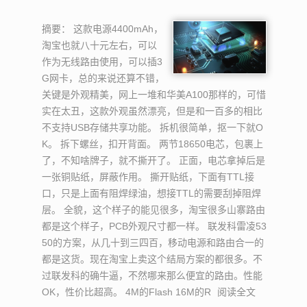
摘要：
这款电源4400mAh，
淘宝也就八十元左右，可以
作为无线路由使用，可以插3
G网卡，总的来说还算不错，
关键是外观精美，网上一堆和华美A100那样的，可惜
实在太丑，这款外观虽然漂亮，但是和一百多的相比
不支持USB存储共享功能。 拆机很简单，抠一下就O
K。 拆下螺丝，扣开背面。 两节18650电芯，包裹上
了，不知啥牌子，就不撕开了。 正面，电芯拿掉后是
一张铜贴纸，屏蔽作用。 撕开贴纸，下面有TTL接
口，只是上面有阻焊绿油，想接TTL的需要刮掉阻焊
层。 全貌，这个样子的能见很多，淘宝很多山寨路由
都是这个样子，PCB外观尺寸都一样。 联发科雷凌53
50的方案，从几十到三四百，移动电源和路由合一的
都是这货。现在淘宝上卖这个结局方案的都很多。不
过联发科的确牛逼，不然哪来那么便宜的路由。性能
OK，性价比超高。 4M的Flash 16M的R
阅读全文