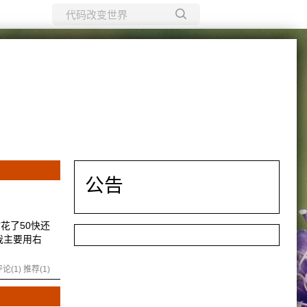
所有博客
当前博客
公告
花了50快还
我主要用右
论(1)
推荐(1)