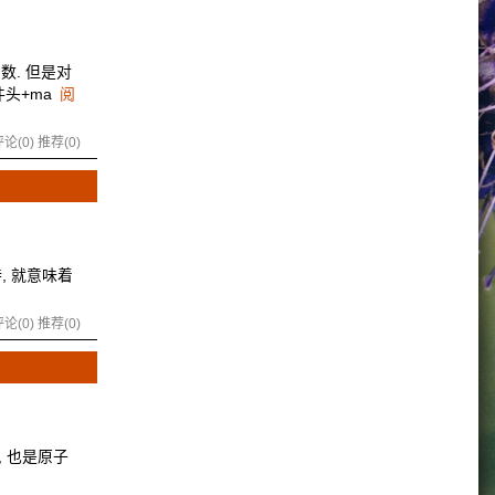
数. 但是对
件头+ma
阅
论(0)
推荐(0)
持, 就意味着
论(0)
推荐(0)
, 也是原子