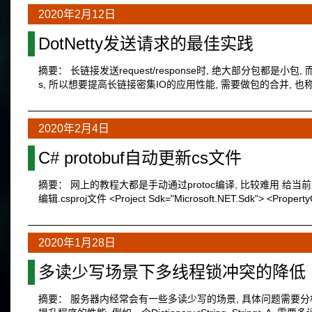
2020年2月12日
DotNetty发送请求的最佳实践
摘要： 长链接发送request/response时, 绝大部分包都是小包
s, 所以想要提高长链接密集IO的应用性能, 需要做包的合并, 也称为了scatt
2020年2月4日
C# protobuf自动更新cs文件
摘要： 网上的教程大都是手动通过protoc编译, 比较难用 给当前工程添加"Go
编辑.csproj文件 <Project Sdk="Microsoft.NET.Sdk"> <Propert
2020年1月28日
多读少写场景下多线程锁冲突的降低
摘要： 服务器内经常会有一些多读少写的场景, 具体问题需要分