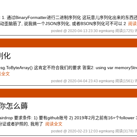
1. 通过BinaryFormatter进行二进制序列化 这玩意儿序列化出来的东西还
动歪脑筋了, 说我搞一个JSON序列化, 或者BSON序列化可不可以 2
阅读
posted @ 2020-04-13 23:30 egmkang
阅读(1725)
评
列化
oByteArray() 这肯定不符合我们的要求 答案2: using var memoryStre
读全文
posted @ 2020-04-04 23:43 egmkang
阅读(1561)
评
教你怎么薅
airdrop 要求条件: 1) 要有github账号 2) 2019年2月之前有16+个followe
身份证或者护照的, 我用了
阅读全文
posted @ 2020-02-23 12:03 egmkang
阅读(3178)
评