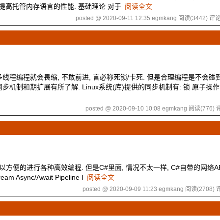
配, 从而提高托管内存语言的性能. 基础理论 对于
阅读全文
posted @ 2020-09-11 12:35 egmkang
阅读(3442)
评论
多线程编程就会畏缩, 不敢前进, 言必称死锁/卡死. 但是合理编程是不会碰
机制和期扩展有所了解. Linux系统(库)提供的同步机制有: 锁 原子操作
posted @ 2020-09-10 10:08 egmkang
阅读(776)
评
 可以方便的进行各种高效编程. 但是C#里面, 情况不太一样, C#自带的网络A
 Async/Await Pipeline I
阅读全文
posted @ 2020-09-09 11:23 egmkang
阅读(2708)
评