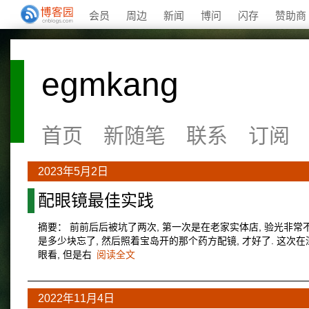
会员
周边
新闻
博问
闪存
赞助商
egmkang
首页
新随笔
联系
订阅
2023年5月2日
配眼镜最佳实践
摘要： 前前后后被坑了两次, 第一次是在老家实体店, 验光非常
是多少块忘了, 然后照着宝岛开的那个药方配镜, 才好了. 这次
眼看, 但是右
阅读全文
2022年11月4日