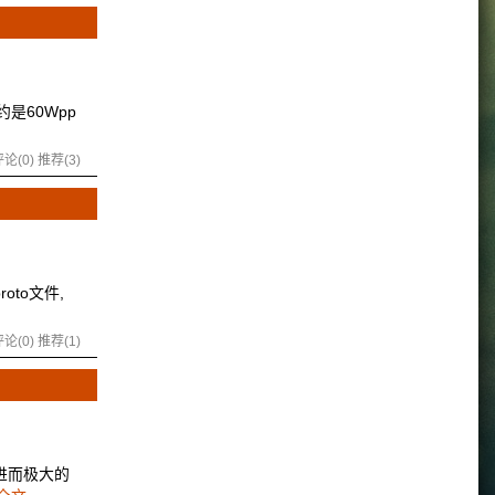
约是60Wpp
论(0)
推荐(3)
roto文件,
论(0)
推荐(1)
进而极大的