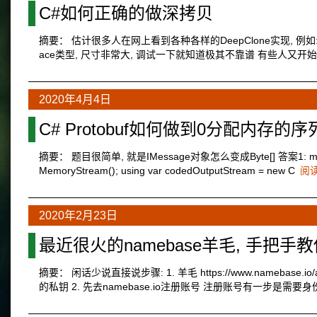
C#如何正确的做深拷贝
摘要： 估计很多人在网上看到各种各样的DeepClone实现, 例如: 
ace类型, 尺寸非常大, 调试一下就知道极其不靠谱 有些人又开始
2020年4月4日
C# Protobuf如何做到0分配内存的序
摘要： 题目很简单, 就是IMessage对象怎么变成Byte[] 答案1: msg.T
MemoryStream(); using var codedOutputStream = new C
阅
2020年2月23日
最近很火的namebase羊毛, 手把手
摘要： 闲话少说直接说步骤: 1. 羊毛 https://www.namebase.io/
的私钥 2. 先去namebase.io注册账号 注册账号有一步是需要