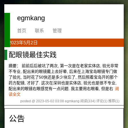
egmkang
首页
联系
管理
2023年5月2日
配眼镜最佳实践
摘要： 前前后后被坑了两次, 第一次是在老家实体店, 验光非常
不专业, 配出来的眼镜戴上去好晕, 后来在上海宝岛眼镜专门做
了验光, 当时花了50快还是多少块忘了, 然后照着宝岛开的那个
药方配镜, 才好了. 这次在深圳也是实体店, 验光也是很不专业,
配出来的眼镜右眼感觉有一点问题. 我主要用右眼看, 但是右
阅
读全文
posted @ 2023-05-02 03:08 egmkang
阅读(334)
评论(1)
推荐(1)
公告