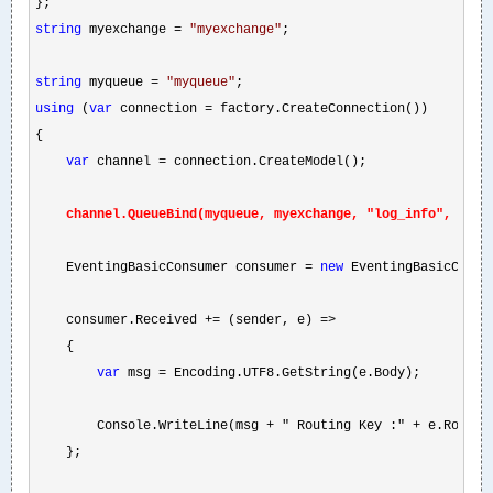
string
 myexchange = 
"
myexchange
"
;

string
 myqueue = 
"
myqueue
"
using
 (
var
 connection =
 factory.CreateConnection())

{

var
 channel =
channel.QueueBind(myqueue, myexchange, "log_info", null
    EventingBasicConsumer consumer 
= 
new
 EventingBasicConsum
    consumer.Received 
+= (sender, e) =>
    {

var
 msg =
 Encoding.UTF8.GetString(e.Body);

        Console.WriteLine(msg + " Routing Key :" + e.Routing
    };
