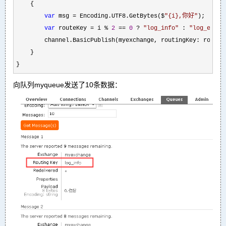
    {

var
 msg = Encoding.UTF8.GetBytes($
"
{i},你好
"
);

var
 routeKey = i % 
2
 == 
0
 ? 
"
log_info
"
 : 
"
log_error
        channel.BasicPublish(myexchange, routingKey: routeK
    }

}
向队列myqueue发送了10条数据：