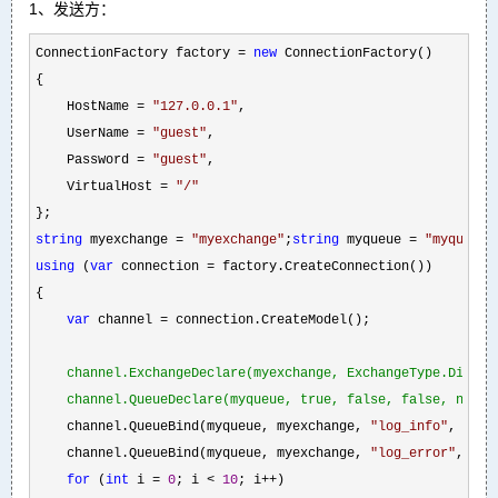
1、发送方：
ConnectionFactory factory = 
new
 ConnectionFactory()

{

    HostName 
= 
"
127.0.0.1
"
,

    UserName 
= 
"
guest
"
,

    Password 
= 
"
guest
"
,

    VirtualHost 
= 
"
/
"
string
 myexchange = 
"
myexchange
"
;
string
 myqueue = 
"
myqueue
"
using
 (
var
 connection =
 factory.CreateConnection())

{

var
 channel =
 connection.CreateModel();

channel.ExchangeDeclare(myexchange, ExchangeType.Direct,
channel.QueueDeclare(myqueue, true, false, false, null)
    channel.QueueBind(myqueue, myexchange, 
"
log_info
"
, 
null
    channel.QueueBind(myqueue, myexchange, 
"
log_error
"
, 
nul
for
 (
int
 i = 
0
; i < 
10
; i++
)
