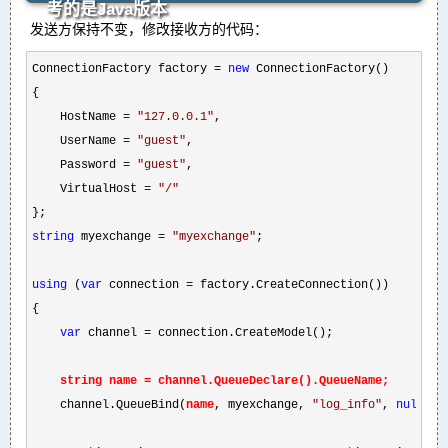
考的是Java版本
发送方保持不变，修改接收方的代码：
ConnectionFactory factory = 
new
 ConnectionFactory()

{

    HostName 
= 
"
127.0.0.1
"
,

    UserName 
= 
"
guest
"
,

    Password 
= 
"
guest
"
,

    VirtualHost 
= 
"
/
"
string
 myexchange = 
"
myexchange
"
;

using
 (
var
 connection =
 factory.CreateConnection())

{

var
 channel =
string name =
 channel.QueueDeclare().QueueName;
    channel.QueueBind(
name
, myexchange, 
"
log_info
"
, 
null
);
