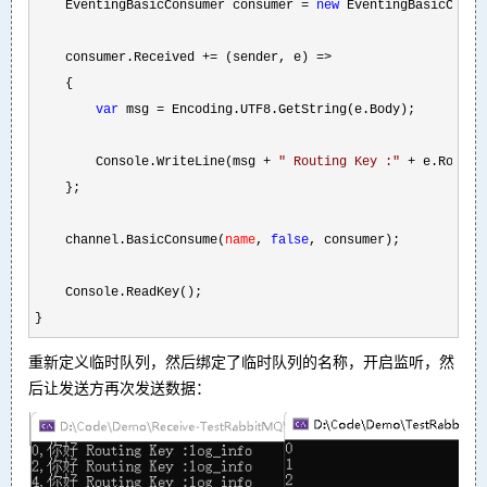
    EventingBasicConsumer consumer 
= 
new
 EventingBasicConsum
    consumer.Received 
+= (sender, e) =>
    {

var
 msg =
 Encoding.UTF8.GetString(e.Body);

        Console.WriteLine(msg 
+ 
"
 Routing Key :
"
 +
 e.Routing
    };

    channel.BasicConsume(
name
, 
false
, consumer);

    Console.ReadKey();

}
重新定义临时队列，然后绑定了临时队列的名称，开启监听，然
后让发送方再次发送数据：