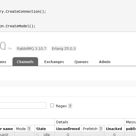
ry.CreateConnection();

on.CreateModel();