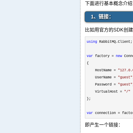
下面进行基本概念介绍
1、链接：
比如用官方的SDK创
using
 RabbitMQ.Client;

var
 factory = 
new
 Conn
{

    HostName 
= 
"
127.0.
    UserName 
= 
"
guest
"
    Password 
= 
"
guest
"
    VirtualHost 
= 
"
/
"
};

var
 connection = facto
即产生一个链接：