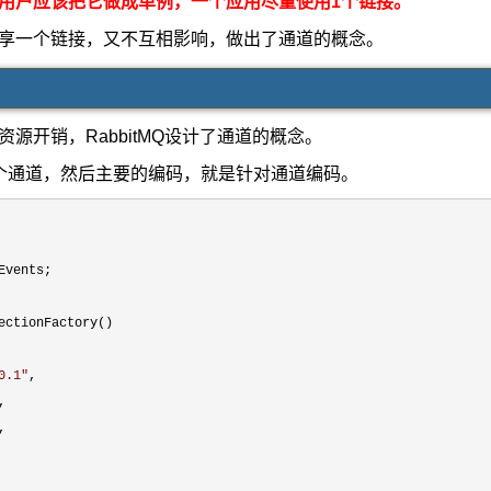
用户应该把它做成单例，一个应用尽量使用1个链接。
享一个链接，又不互相影响，做出了通道的概念。
源开销，RabbitMQ设计了通道的概念。
个通道，然后主要的编码，就是针对通道编码。
vents;

ectionFactory()

0.1
"
,

,

,
