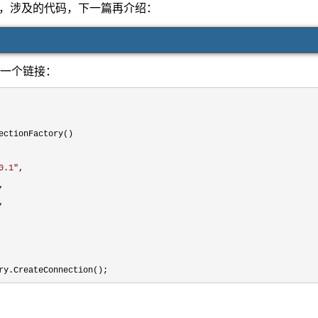
，涉及的代码，下一篇再介绍：
建一个链接：
ectionFactory()

0.1
"
,

,

,

ry.CreateConnection();