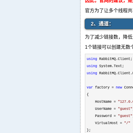
因此，官网的建议，是
官方为了让多个线程共
2、通道：
为了减少链接数，降低资
1个链接可以创建无数
using
using
using
 RabbitMQ.Client.E
var
 factory = 
new
 Conn
{

    HostName 
= 
"
127.0.
    UserName 
= 
"
guest
"
    Password 
= 
"
guest
"
    VirtualHost 
= 
"
/
"
};
