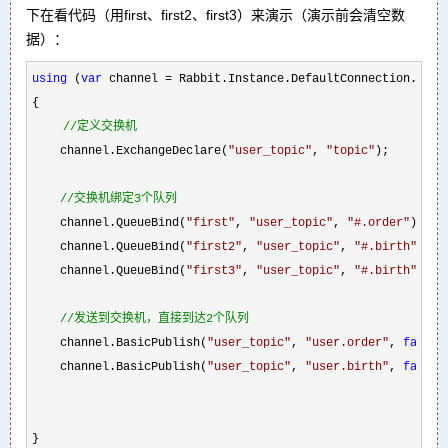
下在看代码（用first、first2、first3）来演示（演示前会清空数
据）：
using
 (
var
 channel =
 Rabbit.Instance.DefaultConnection.Creat
{
//
定义交换机
    channel.ExchangeDeclare(
"
user_topic
"
, 
"
topic
"
);

//
交换机绑定3个队列
    channel.QueueBind(
"
first
"
, 
"
user_topic
"
, 
"
#.order
"
);

    channel.QueueBind(
"
first2
"
, 
"
user_topic
"
, 
"
#.birth
"
);

    channel.QueueBind(
"
first3
"
, 
"
user_topic
"
, 
"
#.birth
"
);
//
发送到交换机，直接到达2个队列
    channel.BasicPublish(
"
user_topic
"
, 
"
user.order
"
, 
false
,
    channel.BasicPublish(
"
user_topic
"
, 
"
user.birth
"
, 
false
,
}