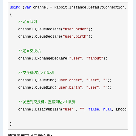
using
 (
var
 channel =
 Rabbit.Instance.DefaultConnection.Creat
{

//
定义队列
    channel.QueueDeclare(
"
user.order
"
);

    channel.QueueDeclare(
"
user.birth
"
);

//
定义交换机
    channel.ExchangeDeclare(
"
user
"
, 
"
fanout
"
);

//
交换机绑定2个队列
    channel.QueueBind(
"
user.order
"
, 
"
user
"
, 
""
);

    channel.QueueBind(
"
user.birth
"
, 
"
user
"
, 
""
);

//
发送到交换机，直接到达2个队列
    channel.BasicPublish(
"
user
"
, 
""
, 
false
, 
null
, Encoding.
}