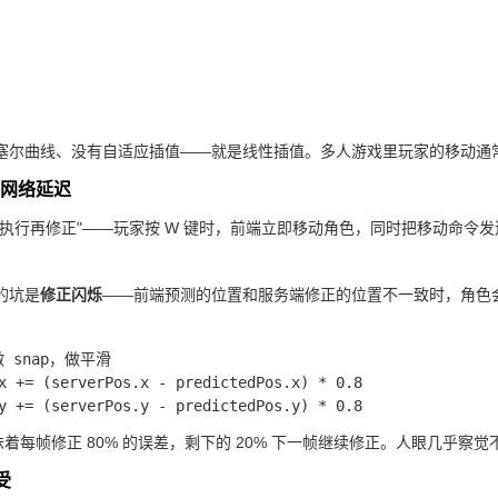
塞尔曲线、没有自适应插值——就是线性插值。多人游戏里玩家的移动通
 网络延迟
先执行再修正"——玩家按 W 键时，前端立即移动角色，同时把移动命令
。
的坑是
修正闪烁
——前端预测的位置和服务端修正的位置不一致时，角色会"闪
 snap，做平滑

x += (serverPos.x - predictedPos.x) * 0.8

意味着每帧修正 80% 的误差，剩下的 20% 下一帧继续修正。人眼几乎察觉
受