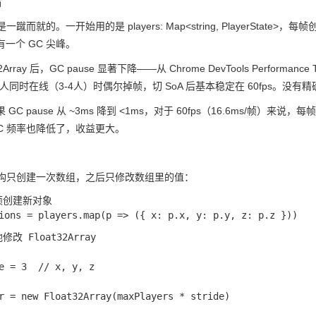
后
移不是一蹴而就的。一开始用的是
players: Map<string, PlayerState>
，每帧创建
一个 GC 尖峰。
2Array
后，GC pause 显著下降——从 Chrome DevTools Perfor
人同时在线（3-4人）时偶尔掉帧，切 SoA 后基本稳定在 60fps。
C pause 从 ~3ms 降到 <1ms，对于 60fps（16.6ms/帧）来说，每
C 频率也降低了，收益更大。
据结构只创建一次数组，之后只修改数组里的值：
帧创建新对象

改 Float32Array
e = 3  // x, y, z
r = new Float32Array(maxPlayers * stride)