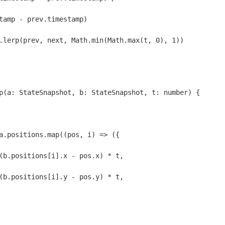
tamp - prev.timestamp)
.lerp(prev, next, Math.min(Math.max(t, 0), 1))
p(a: StateSnapshot, b: StateSnapshot, t: number) {
a.positions.map((pos, i) => ({
(b.positions[i].x - pos.x) * t,
(b.positions[i].y - pos.y) * t,