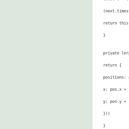
(next.times
return this
}
private ler
return {
positions: 
x: pos.x + 
y: pos.y + 
}))
}