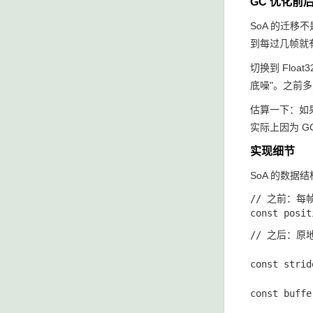
GC 优化前
SoA 的迁
到每过几帧就有
切换到
Float3
底噪"。之前多
估算一下：如果 G
实际上因为 G
实现细节
SoA 的数
// 之前：每
// 之后：原地修
const strid
const buffe