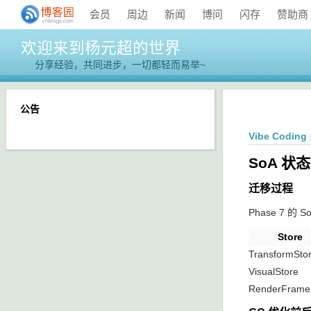
会员
周边
新闻
博问
闪存
赞助商
欢迎来到杨元超的世界
分享经验，共同进步，一切都轻而易举~
公告
Vibe Cod
SoA 状
迁移过程
Phase 7 
Store
TransformSto
VisualStore
RenderFrame