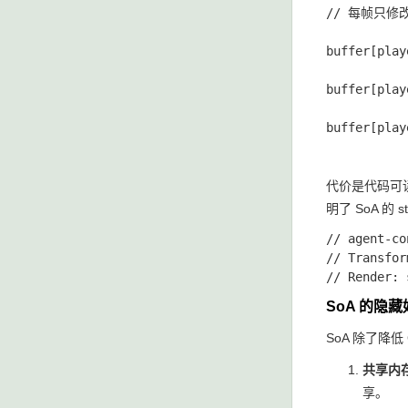
// 每帧只修
buffer[play
buffer[play
buffer[play
代价是代码可
明了 SoA 的 
// agent-c
// Transfor
SoA 的隐
SoA 除了降
共享内
享。