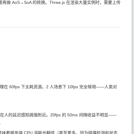
r，不需要再做 AoS→SoA 的转换。Three.js 在渲染大量实例时，需要上传
在 60fps 下太耗资源。2 人场景下 10fps 完全够用——人类对
0ms 刚好在人的延迟感知阈值附近。20fps 的 50ms 间隔收益不明显——
。
te 翻倍意味着服务端 CPU 消耗也翻倍（甚至更多，因为碰撞检测和状态