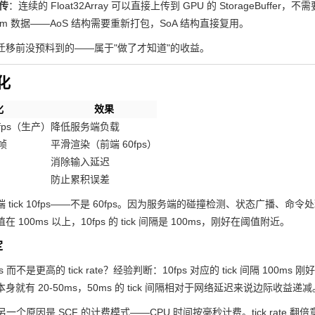
上传
：连续的 Float32Array 可以直接上传到 GPU 的 StorageBuffe
sform 数据——AoS 结构需要重新打包，SoA 结构直接复用。
迁移前没预料到的——属于"做了才知道"的收益。
化
化
效果
0fps（生产）
降低服务端负载
帧
平滑渲染（前端 60fps）
消除输入延迟
防止累积误差
tick 10fps——不是 60fps。因为服务端的碰撞检测、状态广播、命令处理
 100ms 以上，10fps 的 tick 间隔是 100ms，刚好在阈值附近。
定
s 而不是更高的 tick rate？经验判断：10fps 对应的 tick 间隔 10
就有 20-50ms，50ms 的 tick 间隔相对于网络延迟来说边际收益递减
 的另一个原因是 SCF 的计费模式——CPU 时间按毫秒计费。tick ra