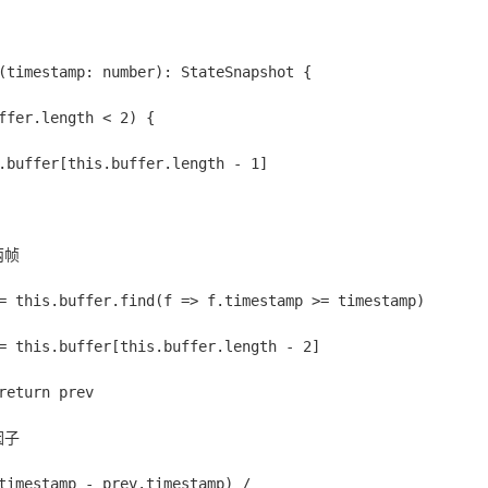
(timestamp: number): StateSnapshot {
ffer.length < 2) {
.buffer[this.buffer.length - 1]
两帧
= this.buffer.find(f => f.timestamp >= timestamp)
= this.buffer[this.buffer.length - 2]
return prev
因子
timestamp - prev.timestamp) /