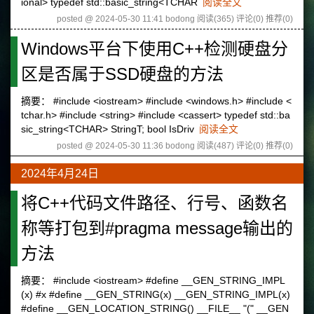
ional> typedef std::basic_string<TCHAR
阅读全文
posted @ 2024-05-30 11:41 bodong
阅读(365)
评论(0)
推荐(0)
Windows平台下使用C++检测硬盘分
区是否属于SSD硬盘的方法
摘要： #include <iostream> #include <windows.h> #include <
tchar.h> #include <string> #include <cassert> typedef std::ba
sic_string<TCHAR> StringT; bool IsDriv
阅读全文
posted @ 2024-05-30 11:36 bodong
阅读(487)
评论(0)
推荐(0)
2024年4月24日
将C++代码文件路径、行号、函数名
称等打包到#pragma message输出的
方法
摘要： #include <iostream> #define __GEN_STRING_IMPL
(x) #x #define __GEN_STRING(x) __GEN_STRING_IMPL(x)
#define __GEN_LOCATION_STRING() __FILE__ "(" __GEN