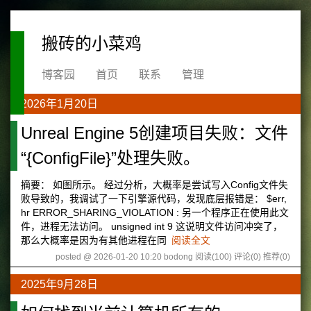
搬砖的小菜鸡
博客园
首页
联系
管理
2026年1月20日
Unreal Engine 5创建项目失败：文件
“{ConfigFile}”处理失败。
摘要： 如图所示。 经过分析，大概率是尝试写入Config文件失
败导致的，我调试了一下引擎源代码，发现底层报错是： $err,
hr ERROR_SHARING_VIOLATION : 另一个程序正在使用此文
件，进程无法访问。 unsigned int 9 这说明文件访问冲突了，
那么大概率是因为有其他进程在同
阅读全文
posted @ 2026-01-20 10:20 bodong
阅读(100)
评论(0)
推荐(0)
2025年9月28日