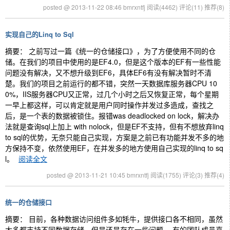
posted @ 2013-11-22 08:46 bmrxntfj
阅读(4462)
评论(11)
推荐(8)
实现自己的Linq to Sql
摘要： 之前写过一篇《统一的仓储接口》，为了方便使用不同的仓
储。在我们的项目中使用的是EF4.0，但是这个版本的EF有一些性能
问题没有解决，又不想升级到EF6，具体EF6有没有解决暂时不清
楚。我们的项目之前运行的都不错，突然一天数据库服务器CPU 10
0%，IIS服务器CPU又正常，过几个小时之后又恢复正常，每个星期
一早上都这样，可以肯定就是用户同时操作并发过多造成，查找之
后，是一个表的数据被锁住。报错was deadlocked on lock，解决办
法就是查询sql上加上 with nolock，但是EF不支持，但有不想放弃linq
to sql的优势，无奈只能自己实现，方案是之前已有功能并发不多的地
方保持不变，依然使用EF，在并发多的地方使用自己实现的linq to sq
l。
阅读全文
posted @ 2013-11-21 10:45 bmrxntfj
阅读(1755)
评论(3)
推荐(4)
统一的仓储接口
摘要： 目前，各种数据访问组件多如牦牛，提供接口各不相同，虽然
大多都支持不同数据存储，但是还是存在一些问题， 有的团队成员喜