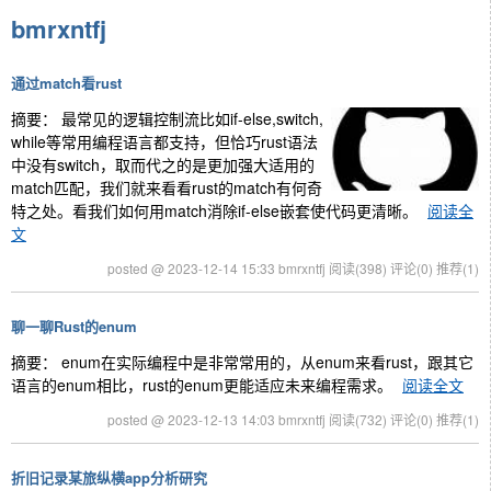
bmrxntfj
通过match看rust
摘要：
最常见的逻辑控制流比如if-else,switch,
while等常用编程语言都支持，但恰巧rust语法
中没有switch，取而代之的是更加强大适用的
match匹配，我们就来看看rust的match有何奇
特之处。看我们如何用match消除if-else嵌套使代码更清晰。
阅读全
文
posted @ 2023-12-14 15:33 bmrxntfj
阅读(398)
评论(0)
推荐(1)
聊一聊Rust的enum
摘要： enum在实际编程中是非常常用的，从enum来看rust，跟其它
语言的enum相比，rust的enum更能适应未来编程需求。
阅读全文
posted @ 2023-12-13 14:03 bmrxntfj
阅读(732)
评论(0)
推荐(1)
折旧记录某旅纵横app分析研究