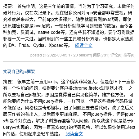
摘要： 首先申明，这是三年前的事情，当时为了学习研究，未做任何
破坏行为，仅在次记录下。现在很多公司对app安全都非常重视，研
究难度越来越大，早前app大多裸奔，随手就能看到java代码，即使
通讯加密也都是java层的，一顿分析就能学习到想要的数据。而今各
种加壳，反调试，native code等，还有些我不知道的，要学习到数据
都要一关一关过。当时用到的一些工具和分析方法，也都是大家熟悉
的IDA、Frida、Cydia、Xposed等。
阅读全文
posted @ 2022-03-05 17:20 bmrxntfj
阅读(731)
评论(0)
推荐(0)
实现自己的js框架
摘要： 很早之前一直用extjs，这个确实非常强大，但是在IE下一直都
有一个性能的问题，搞得要让客户换chrome,firefox浏览器才行。 之
所以要写自己js框架，原因是觉得自己实现也简单，维护也方便。 可
能你要问为什么不用jquery插件，一样可以。但是这些插件代码质量
不能保证，风格也是奇形怪状，出了问题还要去看代码，改了之后又
跟原作者的有出入，以后同步更加麻烦。 不用jquery插件，但是jquer
y却是个好东西，解决了浏览器兼容的大问题，所以我这个就是基于jq
uery来实现的，因为一直喜欢extjs的代码风格，所以如果你使用过ext
js的话，使用起来会轻车熟路。
阅读全文