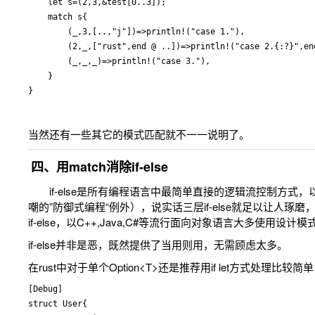
    let s=(2,3,&test[0..3]);

    match s{

        (_,3,[..,"j"])=>println!("case 1."),

        (2,_,["rust",end @ ..])=>println!("case 2.{:?}",end
        (_,_,_)=>println!("case 3."),

    }

当然还有一些其它的模式匹配就不一一说明了。
四、用match消除if-else
if-else是所有编程语言中最简单直接的逻辑流控制方式
嘲的”防御式编程“例外），说实话三层if-else就足以让人琢
if-else，以C++,Java,C#等流行面向对象语言大多使用设计
if-else并非是恶，既然提供了当用则用，无需顾虑太多。
在rust中对于单个Option<T>还是推荐用if let方式处理比较
[Debug]

struct User{
