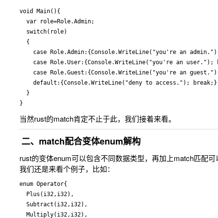
void Main(){

  var role=Role.Admin;

  switch(role)

  {

    case Role.Admin:{Console.WriteLine("you're an admin.");
    case Role.User:{Console.WriteLine("you're an user."); b
    case Role.Guest:{Console.WriteLine("you're an guest.");
    default:{Console.WriteLine("deny to access."); break;}

  }

当然rust的match肯定不止于此，我们接着来看。
二、match配合变体enum解构
rust的变体enum可以包含不同数据类型，再加上match匹
我们还是来看个例子，比如：
enum Operator{

  Plus(i32,i32),

  Subtract(i32,i32),

  Multiply(i32,i32),
