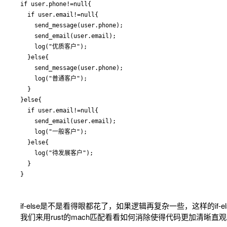
if user.phone!=null{

  if user.email!=null{

    send_message(user.phone);

    send_email(user.email);

    log("优质客户");

  }else{

    send_message(user.phone);

    log("普通客户");

  }

}else{

  if user.email!=null{

    send_email(user.email);

    log("一般客户");

  }else{

    log("待发展客户");

  }

if-else是不是看得眼都花了，如果逻辑再复杂一些，这样的i
我们来用rust的mach匹配看看如何消除使得代码更加清晰直