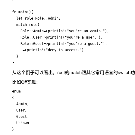
fn main(){

  let role=Role::Admin;

  match role{

    Role::Admin=>println!("you're an admin."),

    Role::User=>println!("you're a user."),

    Role::Guest=>println!("you're a guest."),

    _=>println!("deny to access.")

  }

从这个例子可以看出，rust的match跟其它常用语言的swit
比如C#实现：
enum

{

  Admin,

  User,

  Guest,

  Unkown

}
