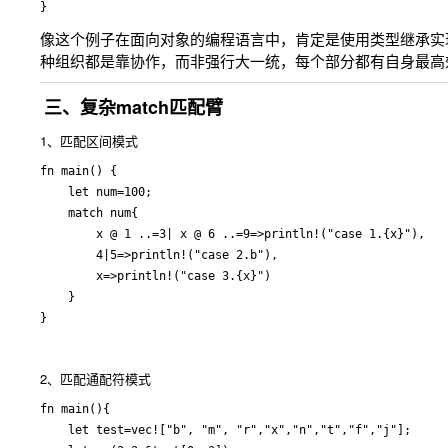
像这个例子在面向对象的编程语言中，肯定是使用类型继承实
种组织都是靠协作，而非强行大一统，每个部分都有自身最高
三、复杂match匹配臂
1、匹配区间模式
fn main() {

    let num=100;

    match num{

        x @ 1 ..=3| x @ 6 ..=9=>println!("case 1.{x}"),

        4|5=>println!("case 2.b"),

        x=>println!("case 3.{x}")

    }

2、匹配通配符模式
fn main(){

    let test=vec!["b", "m", "r","x","n","t","f","j"];
