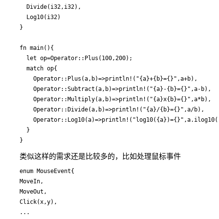
  Divide(i32,i32),

  Log10(i32)

}

fn main(){

  let op=Operator::Plus(100,200);

  match op{

    Operator::Plus(a,b)=>println!("{a}+{b}={}",a+b),

    Operator::Subtract(a,b)=>println!("{a}-{b}={}",a-b),

    Operator::Multiply(a,b)=>println!("{a}x{b}={}",a*b),

    Operator::Divide(a,b)=>println!("{a}/{b}={}",a/b),

    Operator::Log10(a)=>println!("log10({a})={}",a.ilog10()
  }

类似这样的需求还是比较多的，比如处理鼠标事件
enum MouseEvent{

MoveIn,

MoveOut,

Click(x,y),

...
