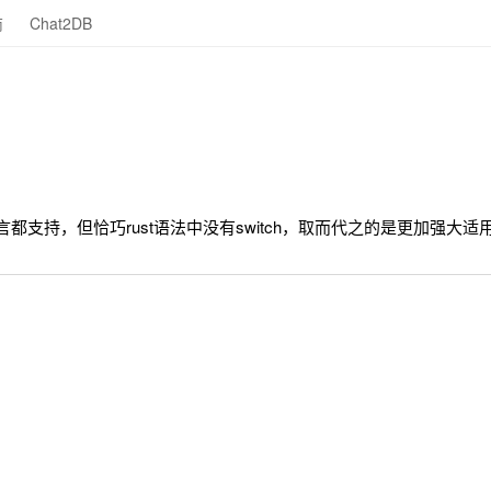
商
Chat2DB
用编程语言都支持，但恰巧rust语法中没有switch，取而代之的是更加强大适