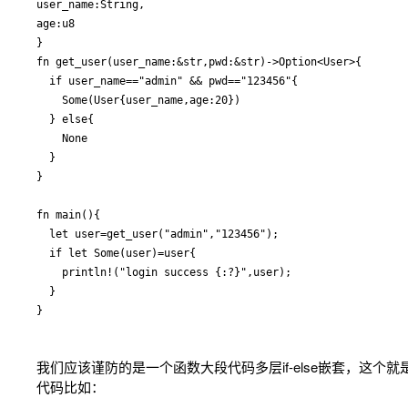
user_name:String,

age:u8

}

fn get_user(user_name:&str,pwd:&str)->Option<User>{

  if user_name=="admin" && pwd=="123456"{

    Some(User{user_name,age:20})

  } else{

    None

  }

}

fn main(){

  let user=get_user("admin","123456");

  if let Some(user)=user{

    println!("login success {:?}",user);

  }

我们应该谨防的是一个函数大段代码多层if-else嵌套，这个就
代码比如：