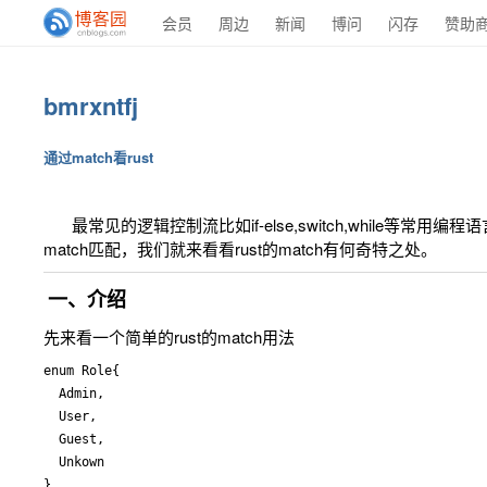
会员
周边
新闻
博问
闪存
赞助
bmrxntfj
通过match看rust
最常见的逻辑控制流比如if-else,switch,while等常
match匹配，我们就来看看rust的match有何奇特之处。
一、介绍
先来看一个简单的rust的match用法
enum Role{

  Admin,

  User,

  Guest,

  Unkown

}
