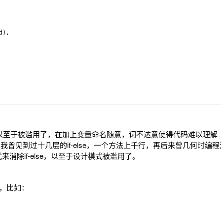
),

，以至于被滥用了，在加上变量命名随意，词不达意使得代码难以理解
磨，我曾见到过十几层的if-else，一个方法上千行，再后来曾几何时编
模式来消除if-else，以至于设计模式被滥用了。
简单，比如：