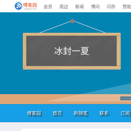
会员
周边
新闻
博问
闪存
赞
冰封一夏
博客园
首页
新随笔
联系
订阅