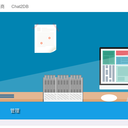
助商
Chat2DB
管理