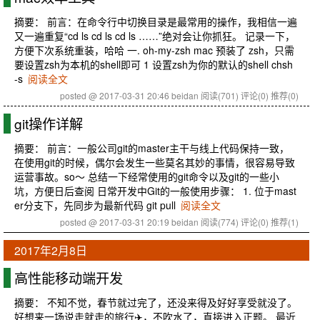
摘要： 前言：在命令行中切换目录是最常用的操作，我相信一遍
又一遍重复“cd ls cd ls cd ls ……”绝对会让你抓狂。 记录一下，
方便下次系统重装，哈哈 一. oh-my-zsh mac 预装了 zsh，只需
要设置zsh为本机的shell即可 1 设置zsh为你的默认的shell chsh
-s
阅读全文
posted @ 2017-03-31 20:46 beidan
阅读(701)
评论(0)
推荐(0)
git操作详解
摘要： 前言：一般公司git的master主干与线上代码保持一致，
在使用git的时候，偶尔会发生一些莫名其妙的事情，很容易导致
运营事故。so～ 总结一下经常使用的git命令以及git的一些小
坑，方便日后查阅 日常开发中Git的一般使用步骤： 1. 位于mast
er分支下，先同步为最新代码 git pull
阅读全文
posted @ 2017-03-31 20:19 beidan
阅读(774)
评论(0)
推荐(1)
2017年2月8日
高性能移动端开发
摘要： 不知不觉，春节就过完了，还没来得及好好享受就没了。
好想来一场说走就走的旅行✈️，不吹水了，直接进入正题。 最近