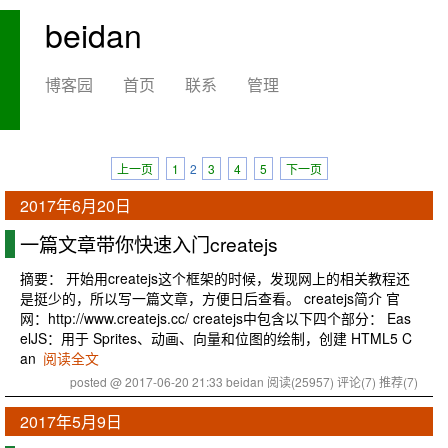
beidan
博客园
首页
联系
管理
上一页
1
2
3
4
5
下一页
2017年6月20日
一篇文章带你快速入门createjs
摘要： 开始用createjs这个框架的时候，发现网上的相关教程还
是挺少的，所以写一篇文章，方便日后查看。 createjs简介 官
网：http://www.createjs.cc/ createjs中包含以下四个部分： Eas
elJS：用于 Sprites、动画、向量和位图的绘制，创建 HTML5 C
an
阅读全文
posted @ 2017-06-20 21:33 beidan
阅读(25957)
评论(7)
推荐(7)
2017年5月9日