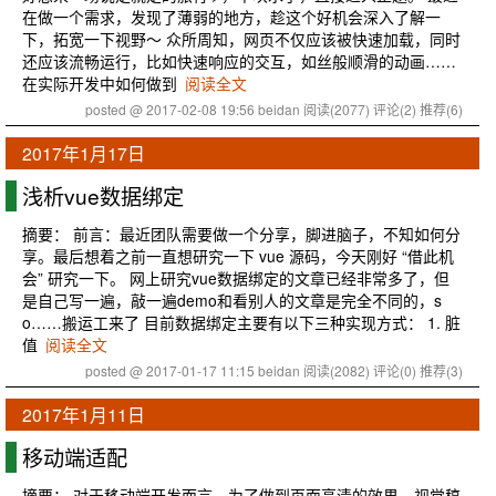
在做一个需求，发现了薄弱的地方，趁这个好机会深入了解一
下，拓宽一下视野～ 众所周知，网页不仅应该被快速加载，同时
还应该流畅运行，比如快速响应的交互，如丝般顺滑的动画……
在实际开发中如何做到
阅读全文
posted @ 2017-02-08 19:56 beidan
阅读(2077)
评论(2)
推荐(6)
2017年1月17日
浅析vue数据绑定
摘要： 前言：最近团队需要做一个分享，脚进脑子，不知如何分
享。最后想着之前一直想研究一下 vue 源码，今天刚好 “借此机
会” 研究一下。 网上研究vue数据绑定的文章已经非常多了，但
是自己写一遍，敲一遍demo和看别人的文章是完全不同的，s
o……搬运工来了 目前数据绑定主要有以下三种实现方式： 1. 脏
值
阅读全文
posted @ 2017-01-17 11:15 beidan
阅读(2082)
评论(0)
推荐(3)
2017年1月11日
移动端适配
摘要： 对于移动端开发而言，为了做到页面高清的效果，视觉稿