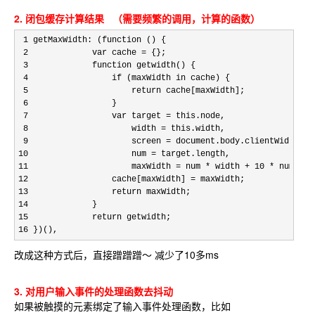
2. 闭包缓存计算结果 （需要频繁的调用，计算的函数）
 1 getMaxWidth: (function
 () {

 2             var cache =
 {};

 3             function
 getwidth() {

 4                 if (maxWidth in
 cache) {

 5                     return
 cache[maxWidth];

 6 
                }

 7                 var target = this
.node,

 8                     width = this
.width,

 9                     screen =
 document.body.clientWidth,

10                     num =
 target.length,

11                     maxWidth = num * width + 10 * num + 2
12                 cache[maxWidth] =
 maxWidth;

13                 return
 maxWidth;

14 
            }

15             return
 getwidth;

16 })(),
改成这种方式后，直接蹭蹭蹭～ 减少了10多ms
3. 对用户输入事件的处理函数去抖动
如果被触摸的元素绑定了输入事件处理函数，比如