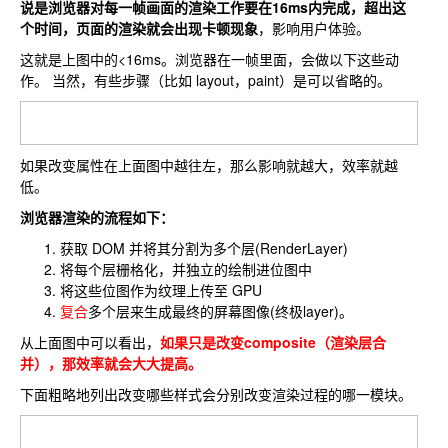
说是浏览器对每一帧画面的渲染工作要在16ms内完成，超出这
个时间，页面的渲染就会出现卡顿现象
，影响用户体验。
这就是上图中的<16ms。浏览器在一帧里面，会做以下这些动
作。 当然，有些步骤（比如 layout，paint）是可以省略的。
如果改变属性在上面图中越往左，那么影响就越大，效率就越
低。
浏览器渲染的流程如下：
获取 DOM 并将其分割为多个层(RenderLayer)
将每个层栅格化，并独立的绘制进位图中
将这些位图作为纹理上传至 GPU
复合
多个层来生成最终的屏幕图像(终极layer)。
从上面图中可以看出，
如果只是改变composite（渲染层合
并），那效率就会大大提高。
下面粗略地列出改变哪些样式会分别改变渲染过程的哪一模块。