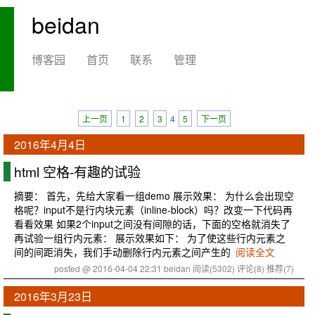
beidan
博客园
首页
联系
管理
上一页
1
2
3
4
5
下一页
2016年4月4日
html 空格-有趣的试验
摘要： 首先，先给大家看一组demo 展示效果： 为什么会出现空
格呢？input不是行内块元素（inline-block）吗？改变一下代码再
看看效果 如果2个input之间没有间隙的话，下面的空格就消失了
再试验一组行内元素： 展示效果如下： 为了使这些行内元素之
间的间距消失，我们手动删除行内元素之间产生的
阅读全文
posted @ 2016-04-04 22:31 beidan
阅读(5302)
评论(8)
推荐(7)
2016年3月23日