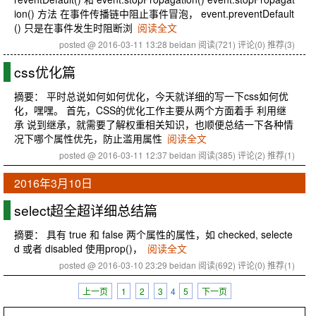
ion() 方法 在事件传播链中阻止事件冒泡， event.preventDefault
() 只是在事件发生时阻断浏
阅读全文
posted @ 2016-03-11 13:28 beidan
阅读(721)
评论(0)
推荐(3)
css优化篇
摘要： 平时总说如何如何优化，今天就详细的写一下css如何优
化，嘿嘿。 首先，CSS的优化工作主要从两个方面着手 利用继
承 说到继承，就需要了解权重相关知识，也顺便总结一下各种情
况下哪个属性优先，防止滥用属性
阅读全文
posted @ 2016-03-11 12:37 beidan
阅读(385)
评论(2)
推荐(1)
2016年3月10日
select超全超详细总结篇
摘要： 具有 true 和 false 两个属性的属性，如 checked, selecte
d 或者 disabled 使用prop()，
阅读全文
posted @ 2016-03-10 23:29 beidan
阅读(692)
评论(0)
推荐(1)
上一页
1
2
3
4
5
下一页