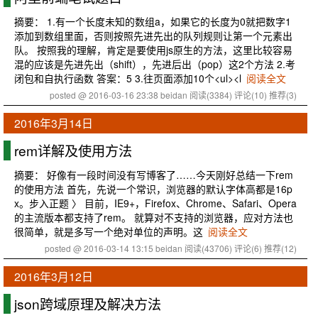
摘要： 1.有一个长度未知的数组a，如果它的长度为0就把数字1
添加到数组里面，否则按照先进先出的队列规则让第一个元素出
队。 按照我的理解，肯定是要使用js原生的方法，这里比较容易
混的应该是先进先出（shift），先进后出（pop）这2个方法 2.考
闭包和自执行函数 答案：5 3.往页面添加10个<ul><l
阅读全文
posted @ 2016-03-16 23:38 beidan
阅读(3384)
评论(10)
推荐(3)
2016年3月14日
rem详解及使用方法
摘要： 好像有一段时间没有写博客了……今天刚好总结一下rem
的使用方法 首先，先说一个常识，浏览器的默认字体高都是16p
x。步入正题 〉 目前，IE9+，Firefox、Chrome、Safari、Opera
的主流版本都支持了rem。 就算对不支持的浏览器，应对方法也
很简单，就是多写一个绝对单位的声明。这
阅读全文
posted @ 2016-03-14 13:15 beidan
阅读(43706)
评论(6)
推荐(12)
2016年3月12日
json跨域原理及解决方法