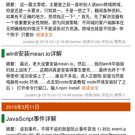
摘要： 这一篇文章呢，主要是之前一直听别人讲json跨域跨域，
但是还是一头雾水，只知其一，于是一怒之下，翻阅各种资料，
如果有不正确的地方，劳烦指正一下^_^ 首先，先了解浏览器有
一个很重要安全性限制，即为同源策略：不同域的客户端脚本在
无明确授权的情况下不能读些对方资源。跨域也就是不同源~ 举
个例子: 只要协
阅读全文
posted @ 2016-03-12 19:36 beidan
阅读(9124)
评论(4)
推荐(8)
win8安装mean.io详解
摘要： 最近，老大说要安装mean.io，然后……我的win8华丽丽
的就上战场了……这期间真是安装得要生要死……最终也终于“不
辱使命”成功安装上了…… 废话不多说，进入正题啦 前提当然是
电脑有node.环境……点击到node安装教程 node环境安装好了之
后 〉 打开命令行窗口，输入npm install
阅读全文
posted @ 2016-03-12 14:48 beidan
阅读(566)
评论(0)
推荐(1)
2016年3月11日
JavaScript事件详解
摘要： 说到事件，不得不说的就是防止事件冒泡 1) 对比 event.p
reventDefault() 和 event.stopPropagation() event.stopPropagat