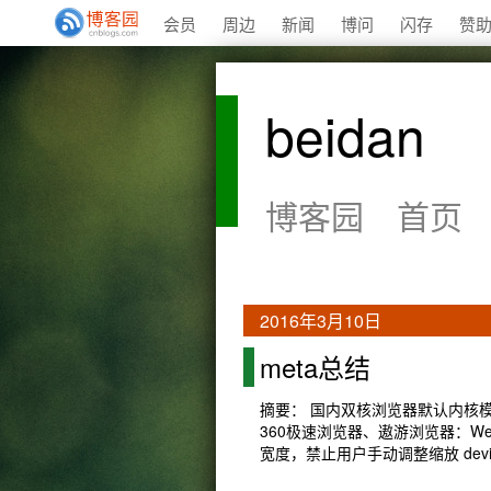
会员
周边
新闻
博问
闪存
赞
beidan
博客园
首页
2016年3月10日
meta总结
摘要： 国内双核浏览器默认内核模
360极速浏览器、遨游浏览器：We
宽度，禁止用户手动调整缩放 device-