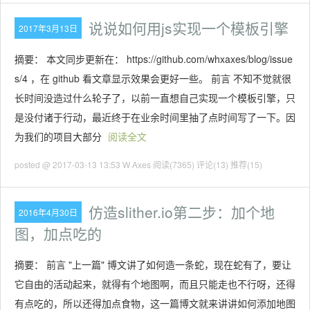
说说如何用js实现一个模板引擎
2017年3月13日
摘要： 本文同步更新在： https://github.com/whxaxes/blog/issue
s/4 ，在 github 看文章显示效果会更好一些。 前言 不知不觉就很
长时间没造过什么轮子了，以前一直想自己实现一个模板引擎，只
是没付诸于行动，最近终于在业余时间里抽了点时间写了一下。因
为我们的项目大部分
阅读全文
posted @ 2017-03-13 13:53 W·Axes
阅读(7365)
评论(13)
推荐(15)
仿造slither.io第二步：加个地
2016年4月30日
图，加点吃的
摘要： 前言 "上一篇" 博文讲了如何造一条蛇，现在蛇有了，要让
它自由的活动起来，就得有个地图啊，而且只能走也不行呀，还得
有点吃的，所以还得加点食物，这一篇博文就来讲讲如何添加地图