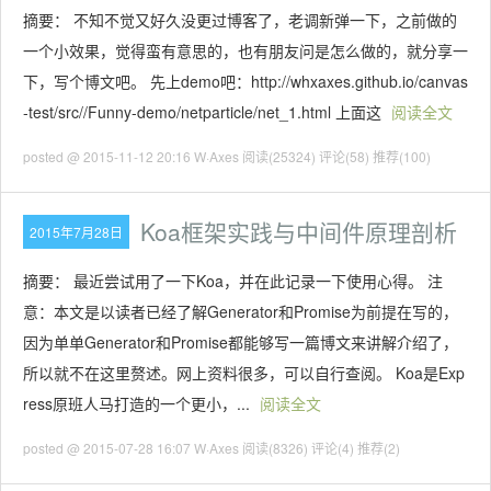
摘要： 不知不觉又好久没更过博客了，老调新弹一下，之前做的
一个小效果，觉得蛮有意思的，也有朋友问是怎么做的，就分享一
下，写个博文吧。 先上demo吧：http://whxaxes.github.io/canvas
-test/src//Funny-demo/netparticle/net_1.html 上面这
阅读全文
posted @ 2015-11-12 20:16 W·Axes
阅读(25324)
评论(58)
推荐(100)
Koa框架实践与中间件原理剖析
2015年7月28日
摘要： 最近尝试用了一下Koa，并在此记录一下使用心得。 注
意：本文是以读者已经了解Generator和Promise为前提在写的，
因为单单Generator和Promise都能够写一篇博文来讲解介绍了，
所以就不在这里赘述。网上资料很多，可以自行查阅。 Koa是Exp
ress原班人马打造的一个更小，...
阅读全文
posted @ 2015-07-28 16:07 W·Axes
阅读(8326)
评论(4)
推荐(2)