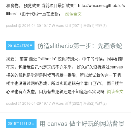
和食物。 预览效果 当前项目最新效果：http://whxaxes.github.io/s
lither/ （由于代码一直在更新，
阅读全文
posted @ 2016-04-30 10:17 W·Axes
阅读(2071)
评论(1)
推荐(3)
仿造slither.io第一步：先画条蛇
2016年4月29日
摘要： 前言 最近 "slither.io" 貌似特别火，中午的时候，同事们都
在玩，包括我自己也是玩的不亦乐乎。 好久好久没折腾过canvas
相关的我也是觉得是时候再折腾一番啦，所以就试着仿造一下吧。
楼主也没写过网络游戏，所以实现逻辑完全靠自己YY。 而且楼主
心里也有点发虚，因为有些逻辑还是不知道怎么实现呀
阅读全文
posted @ 2016-04-29 19:17 W·Axes
阅读(2827)
评论(2)
推荐(2)
用 canvas 做个好玩的网站背景
2015年11月12日