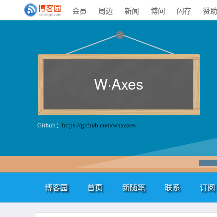
会员
周边
新闻
博问
闪存
赞
W·Axes
Github：
https://github.com/whxaxes
博客园
首页
新随笔
联系
订阅