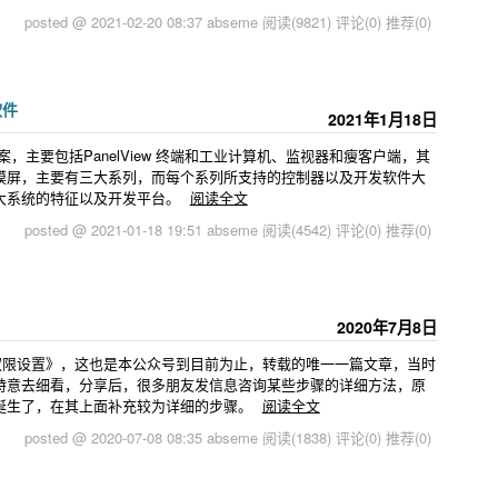
posted @ 2021-02-20 08:37 abseme
阅读(9821)
评论(0)
推荐(0)
软件
2021年1月18日
，主要包括PanelView 终端和工业计算机、监视器和瘦客户端，其
悉的触摸屏，主要有三大系列，而每个系列所支持的控制器以及开发软件大
大系统的特征以及开发平台。
阅读全文
posted @ 2021-01-18 19:51 abseme
阅读(4542)
评论(0)
推荐(0)
2020年7月8日
权限设置》，这也是本公众号到目前为止，转载的唯一一篇文章，当时
特意去细看，分享后，很多朋友发信息咨询某些步骤的详细方法，原
诞生了，在其上面补充较为详细的步骤。
阅读全文
posted @ 2020-07-08 08:35 abseme
阅读(1838)
评论(0)
推荐(0)