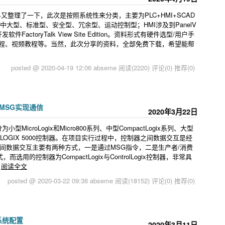
又整理了一下，此次是按照系统性来分类，主要为PLC+HMI+SCAD
中大型、标准型、安全型、冗余型、运动控制型；HMI涉及到PanelV
FactoryTalk View Site Edition。资料形式有硬件选型/用户手
教程、视频教程等。当然，此次分享的资料，全部免费下载，希望能帮
posted @ 2020-04-19 12:06 abseme
阅读(2220)
评论(0)
推荐(0)
通过MSG实现通信
2020年3月22日
MicroLogix和Micro800系列、中型CompactLogix系列、大型
统称为LOGIX 5000控制器。在项目实行过程中，控制器之间数据交互是经
制器之间数据交互主要有两种方式，一是通过MSG指令，二是生产者/消费
的控制器为CompactLogix与ControlLogix控制器，非常具
阅读全文
posted @ 2020-03-22 09:36 abseme
阅读(18152)
评论(0)
推荐(0)
余系统配置
2020年3月11日