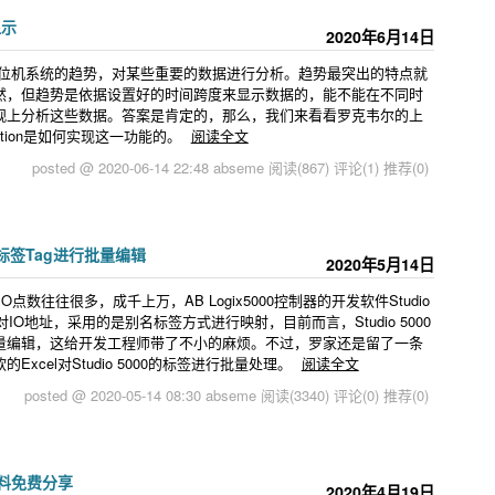
显示
2020年6月14日
上位机系统的趋势，对某些重要的数据进行分析。趋势最突出的特点就
然，但趋势是依据设置好的时间跨度来显示数据的，能不能在不同时
观上分析这些数据。答案是肯定的，那么，我们来看看罗克韦尔的上
e Edition是如何实现这一功能的。
阅读全文
posted @ 2020-06-14 22:48 abseme
阅读(867)
评论(1)
推荐(0)
000标签Tag进行批量编辑
2020年5月14日
数往往很多，成千上万，AB Logix5000控制器的开发软件Studio
IO地址，采用的是别名标签方式进行映射，目前而言，Studio 5000
量编辑，这给开发工程师带了不小的麻烦。不过，罗家还是留了一条
cel对Studio 5000的标签进行批量处理。
阅读全文
posted @ 2020-05-14 08:30 abseme
阅读(3340)
评论(0)
推荐(0)
资料免费分享
2020年4月19日