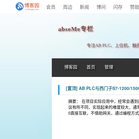
会员
周边
新闻
博问
闪存
赞
abseMe专栏
专注AB PLC、上位机、
博客园
首页
管理
[置顶]
AB PLC与西门子S7-1200/1
摘要： 在项目实际应用中，经常会遇到
议有所不同，实现起来的难度较大，通常的
0直接互联，不借助网关，通过编程方