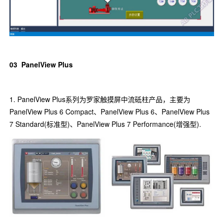
03
PanelView Plus
1. PanelView Plus系列为罗家触摸屏中流砥柱产品，主要为
PanelView Plus 6 Compact、PanelView Plus 6、PanelView Plus
7 Standard(标准型)、PanelView Plus 7 Performance(增强型).