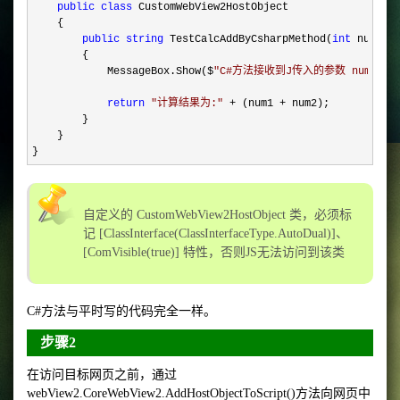
public
class
 CustomWebView2HostObject

    {

public
string
 TestCalcAddByCsharpMethod(
int
 num1, 
        {

            MessageBox.Show($
"
C#方法接收到J传入的参数 num1={num1
return
"
计算结果为:
"
 + (num1 +
 num2);

        }

    }

}
自定义的 CustomWebView2HostObject 类，必须标
记 [ClassInterface(ClassInterfaceType.AutoDual)]、
[ComVisible(true)] 特性，否则JS无法访问到该类
C#方法与平时写的代码完全一样。
步骤2
在访问目标网页之前，通过
webView2.CoreWebView2.AddHostObjectToScript()方法向网页中