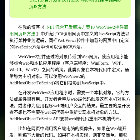
.NET混合开发解决方案10 WebView2控件调用网
页JS方法
在我的博客《
.NET混合开发解决方案10 WebView2控件调
用网页JS方法
》中介绍了C#调用网页中定义的JavaScript方法以
执行某种业务逻辑，同样WebView2控件中加载的网页中自定义
的JavaScript方法中也可以调用C#方法。
WebView2控件通过将对象传递到Web网页，使应用程序能
够弥合web和本机应用程序（客户端程序：WinForm、WPF、
WinUI、Win32）之间的鸿沟。此类对象在本机代码中定义，通
常称为主机对象。可以使用WebView2的
AddHostObjectToScript()将它们投影到JavaScript中。
在开发WebView2应用程序时，需要一个本机对象，它的方
法或属性很有用。开发者希望从web端代码触发这些本机对象方
法，或者作为应用程序web端用户交互的结果。最主要的是开发
者不想也不需要在web端代码中重新实现本机对象的方法。
AddHostObjectToScript API支持web端代码重用本机端代码。
比如在网页中调用客户端电脑的摄像头，如果在Web端开
发，则编写大量的代码。如果在本机实现，则非常简单。能够