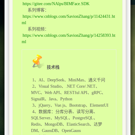
https://gitee.com/NAlps/BIMFace.SDK
系列博客：
https://www.cnblogs.com/SavionZhang/p/11424431.ht
ml
系列视频：
https://www.cnblogs.com/SavionZhang/p/14258393.ht
ml
技术栈
1、AI、DeepSeek、MiniMax、通义千问
2、Visual Studio、.NET Core/.NET、
MVC、Web API、RESTful API、gRPC、
SignalR、Java、Python
3、jQuery、Vue.js、Bootstrap、ElementUI
4、数据库：分库分表、读写分离、
SQLServer、MySQL、PostgreSQL、
Redis、MongoDB、ElasticSearch、达梦
DM、GaussDB、OpenGauss