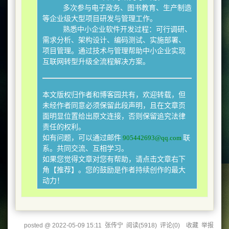
多次参与电子政务、图书教育、生产制造
等企业级大型项目研发与管理工作。
熟悉中小企业软件开发过程：可行调研、
需求分析、架构设计、编码测试、实施部署、
项目管理。通过技术与管理帮助中小企业实现
互联网转型升级全流程解决方案。
本文版权归作者和博客园共有，欢迎转载，但
未经作者同意必须保留此段声明，且在文章页
面明显位置给出原文连接，否则保留追究法律
责任的权利。
如有问题，可以通过邮件
905442693@qq.com
联
系。共同交流、互相学习。
如果您觉得文章对您有帮助，请点击文章右下
角【推荐】。您的鼓励是作者持续创作的最大
动力！
posted @
2022-05-09 15:11
张传宁
阅读(
5918
) 评论(
0
)
收藏
举报