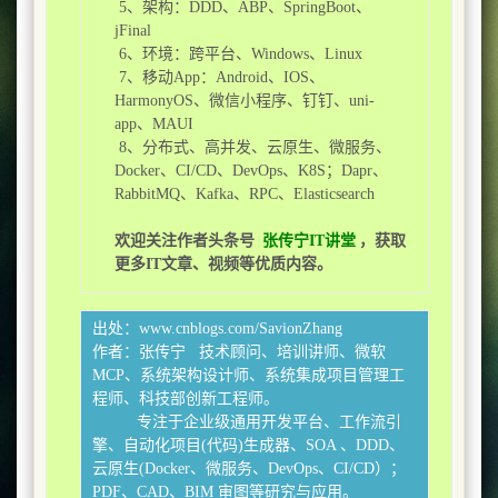
5、架构：DDD、ABP、SpringBoot、
jFinal
6、环境：跨平台、Windows、Linux
7、移动App：Android、IOS、
HarmonyOS、微信小程序、钉钉、uni-
app、MAUI
8、分布式、高并发、云原生、微服务、
Docker、CI/CD、DevOps、K8S；Dapr、
RabbitMQ、Kafka、RPC、Elasticsearch
欢迎关注作者头条号
张传宁IT讲堂
，获取
更多IT文章、视频等优质内容。
出处：www.cnblogs.com/SavionZhang
作者：张传宁 技术顾问、培训讲师、微软
MCP、系统架构设计师、系统集成项目管理工
程师、科技部创新工程师。
专注于企业级通用开发平台、工作流引
擎、自动化项目(代码)生成器、SOA 、DDD、
云原生(Docker、微服务、DevOps、CI/CD）；
PDF、CAD、BIM 审图等研究与应用。