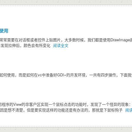
sh使用
中，常常需要在对话框或者控件上贴图片，大多数时候，我们都是使用DrawIma
会发现拉伸后，颜色会有所变化
阅读全文
I+如何使用，而是如何在vc中准备好GDI+的开发环境，一共有四步操作，下
程序的View的非客户区实现一个鼠标点击的功能时，发现了一个怪异的现象：在wi
，原因是想不清楚，但是要实现这样的功能还是有办法的，那就是下鼠标钩子
阅