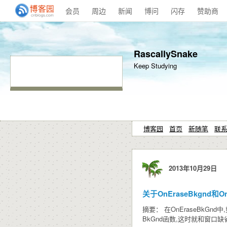
会员
周边
新闻
博问
闪存
赞助商
RascallySnake
Keep Studying
博客园
首页
新随笔
联
2013年10月29日
关于OnEraseBkgnd和O
摘要： 在OnEraseBkGnd
BkGnd函数,这时就和窗口