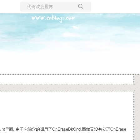
所有博客
当前博客
nt里面, 由于它隐含的调用了OnEraseBkGnd,而你又没有处理OnErase