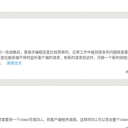
t相关的一些函数后，套接字编程还是比较简单的，日常工作中碰到很多的问题就
会是在服务端不停的监听客户端的请求，有新的请求到达时，开辟一个新的线程
下。
阅读全文
p
需要将一个class写成DLL，供客户端程序调用。这样的DLL可以导出整个clas
p