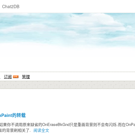
Chat2DB
系
订阅
管理
nPaint的转载
中,如果你不调用原来缺省的OnEraseBkGnd只是重画背景则不会有闪烁.而在OnPai
缺省的背景刷相关了.
阅读全文