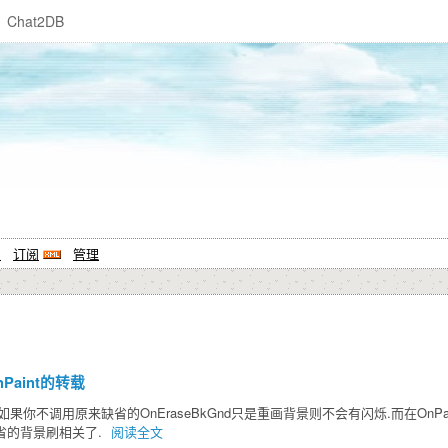
Chat2DB
系
订阅
管理
nPaint的转载
中,如果你不调用原来缺省的OnEraseBkGnd只是重画背景则不会有闪烁.而在OnPai
缺省的背景刷相关了.
阅读全文