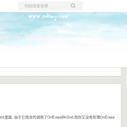
所有博客
当前博客
nt里面, 由于它隐含的调用了OnEraseBkGnd,而你又没有处理OnErase