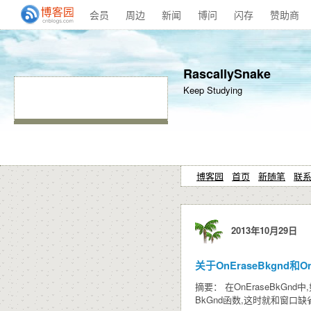
会员
周边
新闻
博问
闪存
赞助商
RascallySnake
Keep Studying
博客园
首页
新随笔
联
2013年10月29日
关于OnEraseBkgnd和O
摘要： 在OnEraseBkGnd
BkGnd函数,这时就和窗口