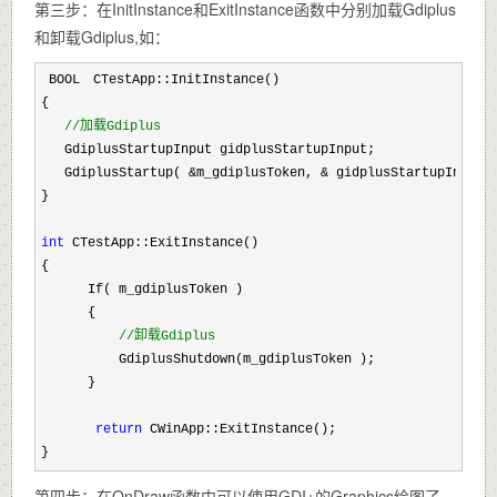
第三步：在InitInstance和ExitInstance函数中分别加载Gdiplus
和卸载Gdiplus,如：
 BOOL　CTestApp::InitInstance()

{

//
加载Gdiplus
   GdiplusStartupInput gidplusStartupInput;

   GdiplusStartup( 
&m_gdiplusToken, &
 gidplusStartupInput, 
}

int
 CTestApp::ExitInstance()

{

      If( m_gdiplusToken )

      {

//
卸载Gdiplus
          GdiplusShutdown(m_gdiplusToken );

      }

return
 CWinApp::ExitInstance();

}
第四步：在OnDraw函数中可以使用GDI+的Graphics绘图了，