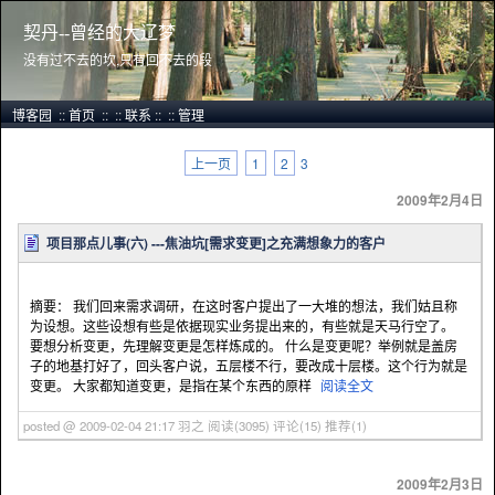
契丹--曾经的大辽梦
没有过不去的坎,只有回不去的段
博客园
::
首页
::
::
联系
::
::
管理
上一页
1
2
3
2009年2月4日
项目那点儿事(六) ---焦油坑[需求变更]之充满想象力的客户
摘要： 我们回来需求调研，在这时客户提出了一大堆的想法，我们姑且称
为设想。这些设想有些是依据现实业务提出来的，有些就是天马行空了。
要想分析变更，先理解变更是怎样炼成的。 什么是变更呢？举例就是盖房
子的地基打好了，回头客户说，五层楼不行，要改成十层楼。这个行为就是
变更。 大家都知道变更，是指在某个东西的原样
阅读全文
posted @ 2009-02-04 21:17 羽之
阅读(3095)
评论(15)
推荐(1)
2009年2月3日