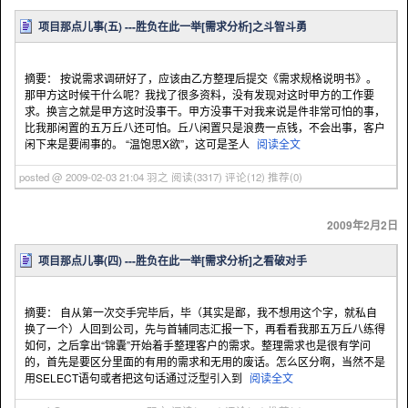
项目那点儿事(五) ---胜负在此一举[需求分析]之斗智斗勇
摘要： 按说需求调研好了，应该由乙方整理后提交《需求规格说明书》。
那甲方这时候干什么呢？我找了很多资料，没有发现对这时甲方的工作要
求。换言之就是甲方这时没事干。甲方没事干对我来说是件非常可怕的事，
比我那闲置的五万丘八还可怕。丘八闲置只是浪费一点钱，不会出事，客户
闲下来是要闹事的。 “温饱思X欲”，这可是圣人
阅读全文
posted @ 2009-02-03 21:04 羽之
阅读(3317)
评论(12)
推荐(0)
2009年2月2日
项目那点儿事(四) ---胜负在此一举[需求分析]之看破对手
摘要： 自从第一次交手完毕后，毕（其实是鄙，我不想用这个字，就私自
换了一个）人回到公司，先与首辅同志汇报一下，再看看我那五万丘八练得
如何，之后拿出“锦囊”开始着手整理客户的需求。整理需求也是很有学问
的，首先是要区分里面的有用的需求和无用的废话。怎么区分啊，当然不是
用SELECT语句或者把这句话通过泛型引入到
阅读全文