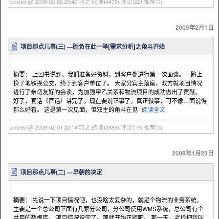
posted @ 2009-02-02 23:49 羽之
阅读(4479)
评论(22)
推荐(0)
2009年2月1日
项目那点儿事(三) ---胜负在此一举[需求分析]之角斗开始
摘要： 上回书说到，我们准备好资料，到客户处进行第一次面谈。一路上
换了地铁换公交，终于到客户单位了。 大家分宾主落座，双方就项目情况
进行了亲切友好的会谈，为加强甲乙关系和物流项目的成功做出了贡献。
好了，套话（官话）讲完了。现在要说正事了，真正做事，可不像上面说得
那么好看。 这是第一次见面，但双主的角斗在见
阅读全文
posted @ 2009-02-01 20:14 羽之
阅读(3686)
评论(16)
推荐(0)
2009年1月23日
项目那点儿事(二) ---早朝的决定
摘要： 先说一下项目情况吧，也没啥太复杂的，就是个物流的业务系统，
主要是一个总公司下面有几家分公司，分公司使用WMS系统，总公司有个
共用的数据库。 项目情况说完了。那就开始正题吧。 那一天，老板把我叫