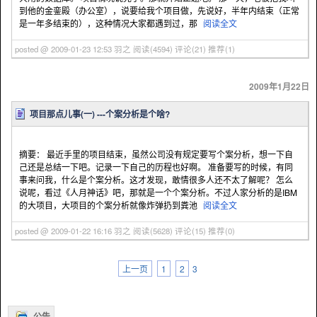
到他的金銮殿（办公室），说要给我个项目做，先说好，半年内结束（正常
是一年多结束的），这种情况大家都遇到过，那
阅读全文
posted @ 2009-01-23 12:53 羽之
阅读(4594)
评论(21)
推荐(1)
2009年1月22日
项目那点儿事(一) ---个案分析是个啥?
摘要： 最近手里的项目结束，虽然公司没有规定要写个案分析，想一下自
己还是总结一下吧。记录一下自己的历程也好啊。 准备要写的时候，有同
事来问我，什么是个案分析。这才发现，敢情很多人还不太了解呢？ 怎么
说呢，看过《人月神话》吧，那就是一个个案分析。不过人家分析的是IBM
的大项目，大项目的个案分析就像炸弹扔到粪池
阅读全文
posted @ 2009-01-22 16:16 羽之
阅读(5628)
评论(15)
推荐(0)
上一页
1
2
3
公告