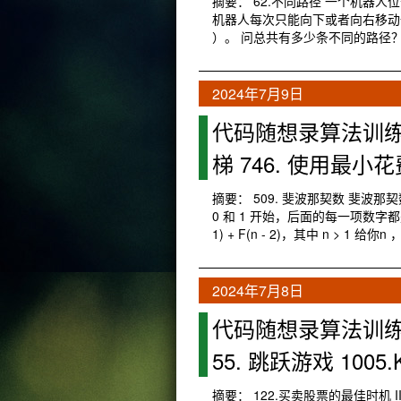
摘要： 62.不同路径 一个机器人位于
机器人每次只能向下或者向右移动一
）。 问总共有多少条不同的路径？ 解
2024年7月9日
代码随想录算法训练营第
梯 746. 使用最小
摘要： 509. 斐波那契数 斐波那
0 和 1 开始，后面的每一项数字都是前面两
1) + F(n - 2)，其中 n > 1 给你n
2024年7月8日
代码随想录算法训练营第
55. 跳跃游戏 10
摘要： 122.买卖股票的最佳时机 II 