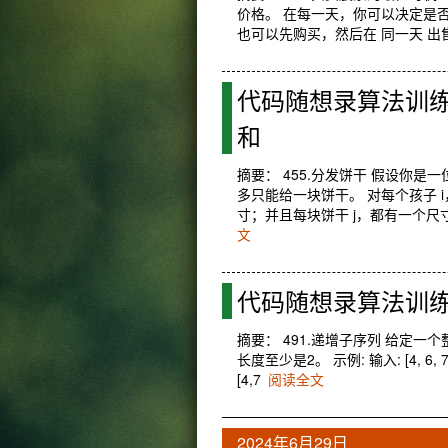
价格。 在每一天，你可以决定是否
也可以先购买，然后在 同一天 出售
代码随想录算法训练营第
和
摘要： 455.分发饼干 假设你
多只能给一块饼干。 对每个孩子 i
寸；并且每块饼干 j，都有一个尺寸 s[
文
代码随想录算法训练营
摘要： 491.递增子序列 给定
长度至少是2。 示例: 输入: [4, 6, 7, 7] 输出: [
[4,7
阅读全文
2024年6月29日