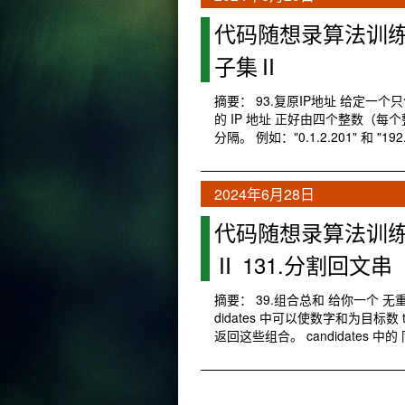
代码随想录算法训练营第2
子集Ⅱ
摘要： 93.复原IP地址 给定一
的 IP 地址 正好由四个整数（每个整
分隔。 例如："0.1.2.201" 和 "192
2024年6月28日
代码随想录算法训练营第
Ⅱ 131.分割回文串
摘要： 39.组合总和 给你一个 无重复元
didates 中可以使数字和为目标数
返回这些组合。 candidates 