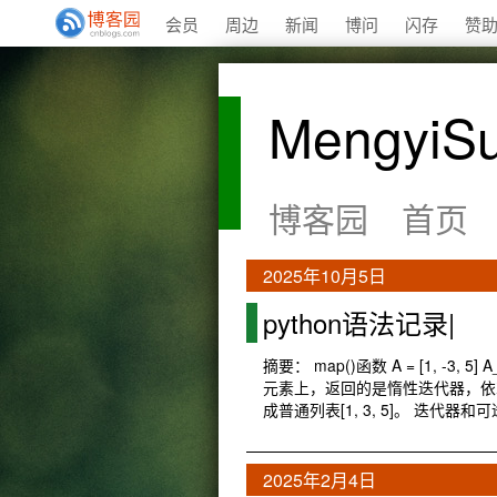
会员
周边
新闻
博问
闪存
赞
MengyiS
博客园
首页
2025年10月5日
python语法记录|
摘要： map()函数 A = [1, -3, 5] 
元素上，返回的是惰性迭代器，依次产
成普通列表[1, 3, 5]。 迭代器和
2025年2月4日