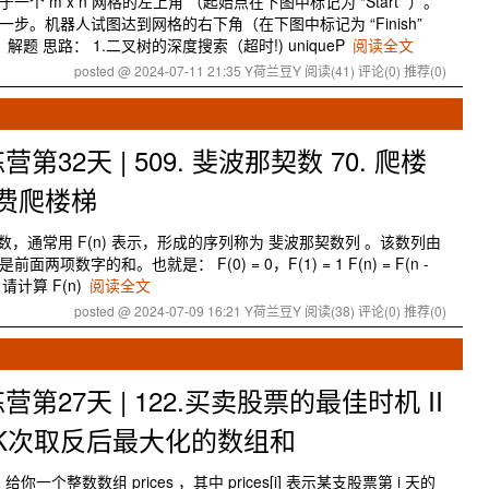
一个 m x n 网格的左上角 （起始点在下图中标记为 “Start” ）。
步。机器人试图达到网格的右下角（在下图中标记为 “Finish”
题 思路： 1.二叉树的深度搜索（超时!) uniqueP
阅读全文
posted @ 2024-07-11 21:35 Y荷兰豆Y
阅读(41)
评论(0)
推荐(0)
32天 | 509. 斐波那契数 70. 爬楼
花费爬楼梯
契数，通常用 F(n) 表示，形成的序列称为 斐波那契数列 。该数列由
项数字的和。也就是： F(0) = 0，F(1) = 1 F(n) = F(n -
 ，请计算 F(n)
阅读全文
posted @ 2024-07-09 16:21 Y荷兰豆Y
阅读(38)
评论(0)
推荐(0)
27天 | 122.买卖股票的最佳时机 II
05.K次取反后最大化的数组和
给你一个整数数组 prices ，其中 prices[i] 表示某支股票第 i 天的