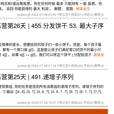
购买和/或出售股票。你在任何时候 最多 只能持有 一股 股票。你
。 返回 你能获得的 最大 利润 。 解题： 思路:
阅读全文
posted @ 2024-07-08 23:30 Y荷兰豆Y
阅读(51)
评论(0)
推荐(0)
26天 | 455.分发饼干 53. 最大子序
是一位很棒的家长，想要给你的孩子们一些小饼干。但是，每个孩子最
，都有一个胃口值 g[i]，这是能让孩子们满足胃口的饼干的最小尺
j] 。如果 s[j] >= g[i]，我们可以将这个饼干 j 分配给孩子
阅读全
posted @ 2024-07-08 21:14 Y荷兰豆Y
阅读(46)
评论(0)
推荐(0)
第25天 | 491.递增子序列
一个整型数组, 你的任务是找到所有该数组的递增子序列，递增子序列的
[4, 6], [4, 7], [4, 6, 7], [4, 6, 7, 7], [6, 7], [6, 7, 7], [7,7],
posted @ 2024-07-08 15:07 Y荷兰豆Y
阅读(44)
评论(0)
推荐(0)