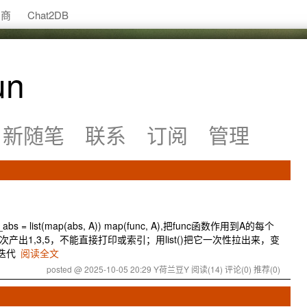
助商
Chat2DB
un
新随笔
联系
订阅
管理
A_abs = list(map(abs, A)) map(func, A),把func函数作用到A的每个
出1,3,5，不能直接打印或索引；用list()把它一次性拉出来，变
可迭代
阅读全文
posted @ 2025-10-05 20:29 Y荷兰豆Y
阅读(14)
评论(0)
推荐(0)