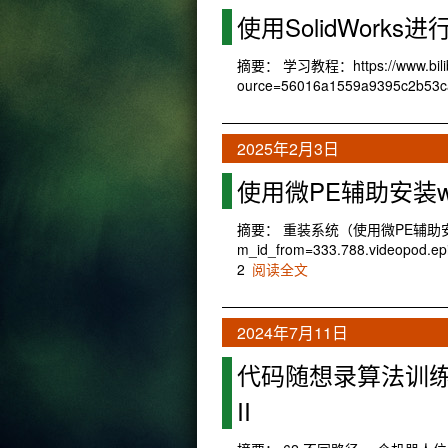
使用SolidWork
摘要： 学习教程：https://www.bilibil
ource=56016a1559a9395c2b53
2025年2月3日
使用微PE辅助安装w
摘要： 重装系统（使用微PE辅助安装） 教程🔗
m_id_from=333.788.videopod.
2
阅读全文
2024年7月11日
代码随想录算法训练营第
II