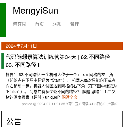
MengyiSun
博客园
首页
联系
管理
2024年7月11日
代码随想录算法训练营第34天 | 62.不同路径
63. 不同路径 II
摘要： 62.不同路径 一个机器人位于一个 m x n 网格的左上角
（起始点在下图中标记为 “Start” ）。 机器人每次只能向下或者
向右移动一步。机器人试图达到网格的右下角（在下图中标记为
“Finish” ）。 问总共有多少条不同的路径？ 解题 思路： 1.二叉
树的深度搜索（超时!) uniqueP
阅读全文
posted @ 2024-07-11 21:35 Y荷兰豆Y
阅读(41)
评论(0)
推荐(0)
公告