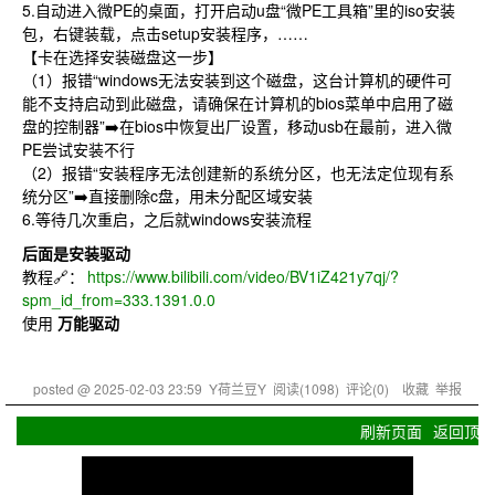
5.自动进入微PE的桌面，打开启动u盘“微PE工具箱”里的iso安装
包，右键装载，点击setup安装程序，……
【卡在选择安装磁盘这一步】
（1）报错“windows无法安装到这个磁盘，这台计算机的硬件可
能不支持启动到此磁盘，请确保在计算机的bios菜单中启用了磁
盘的控制器”➡️在bios中恢复出厂设置，移动usb在最前，进入微
PE尝试安装不行
（2）报错“安装程序无法创建新的系统分区，也无法定位现有系
统分区”➡️直接删除c盘，用未分配区域安装
6.等待几次重启，之后就windows安装流程
后面是安装驱动
教程🔗：
https://www.bilibili.com/video/BV1iZ421y7qj/?
spm_id_from=333.1391.0.0
使用
万能驱动
posted @
2025-02-03 23:59
Y荷兰豆Y
阅读(
1098
) 评论(
0
)
收藏
举报
刷新页面
返回顶部