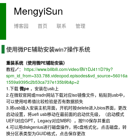
MengyiSun
博客园
首页
联系
管理
使用微PE辅助安装win7操作系统
重装系统（使用微PE辅助安装）
教程🔗：
https://www.bilibili.com/video/BV1DJ411D79y?
spm_id_from=333.788.videopod.episodes&vd_source=56016a
1559a9395c2b53ca737e135b9b&p=2
1.下载
微pe
，安装在usb上
2.在微软官网或msdn网站下载对应iso镜像文件，粘贴到usb中，
可以使用哈希值比较检验是否有数据损失
3.将usb插入安装主机背面，开机时按delete进入bios界面，更改
启动设置，将uefi usb移动在最前面的启动优先级，（启动模式
UEFI对应GPT，Legacy对应MBR），按f10保存并重启
4.可以用diskgenius进行磁盘操作，将c盘格式化，点击磁盘，转
换分区表类型为GUID格式，点击保存更改