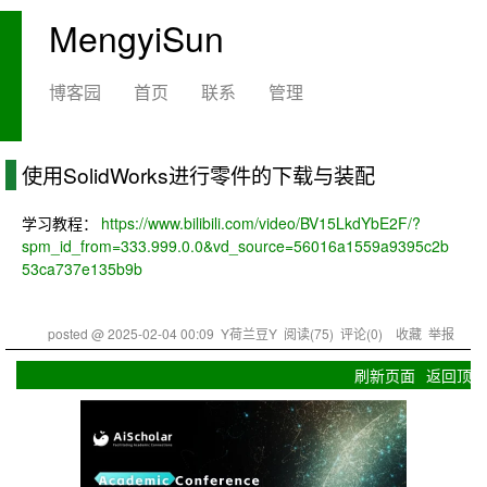
MengyiSun
博客园
首页
联系
管理
使用SolidWorks进行零件的下载与装配
学习教程：
https://www.bilibili.com/video/BV15LkdYbE2F/?
spm_id_from=333.999.0.0&vd_source=56016a1559a9395c2b
53ca737e135b9b
posted @
2025-02-04 00:09
Y荷兰豆Y
阅读(
75
) 评论(
0
)
收藏
举报
刷新页面
返回顶部