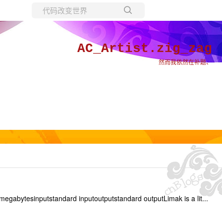
所有博客
当前博客
AC_Artist.zig_zag
然而我依然在补题、
gabytesinputstandard inputoutputstandard outputLimak is a lit...