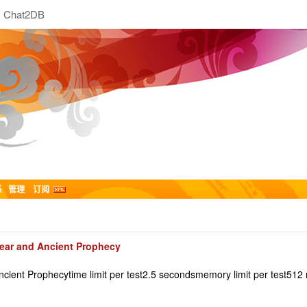
Chat2DB
系
管理
订阅
ear and Ancient Prophecy
nt Prophecytime limit per test2.5 secondsmemory limit per test512 me