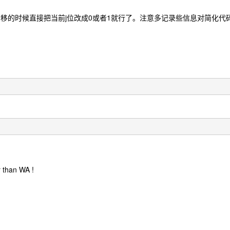
移的时候直接把当前j位改成0或者1就行了。注意多记录些信息对简化
r than WA !