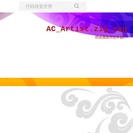
所有博客
当前博客
AC_Artist.zig_zag
然而我依然在补题、