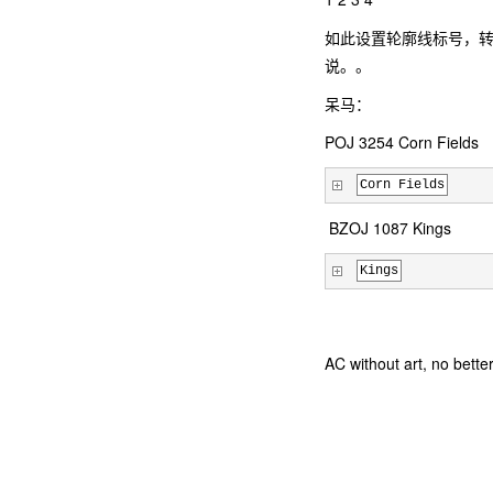
如此设置轮廓线标号，转
说。。
呆马：
POJ 3254 Corn Fields
Corn Fields
BZOJ 1087 Kings
Kings
AC without art, no bette