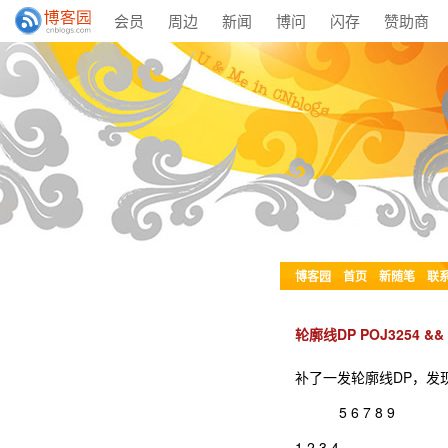
会员
周边
新闻
博问
闪存
赞助商
博客园
首页
新随笔
联
轮廓线DP POJ3254 && 
补了一发轮廓线DP，发
5 6 7 8 9
1 2 3 4